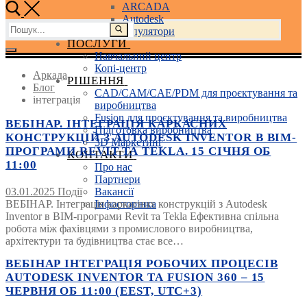
ARCADA
Autodesk
Пошук:
3D маніпулятори
ПОСЛУГИ
Навчальний центр
Копі-центр
Аркада
РІШЕННЯ
Блог
CAD/CAM/CAE/PDM для проєктування та
інтеграція
виробництва
Fusion для проєктування та виробництва
ВЕБІНАР. ІНТЕГРАЦІЯ КАРКАСНИХ
Підготовка виробництва
КОНСТРУКЦІЙ З AUTODESK INVENTOR В BIM-
3D Маркетинг
ПРОГРАМИ REVIT ТА TEKLA. 15 СІЧНЯ ОБ
КОНТАКТИ
11:00
Про нас
Партнери
03.01.2025
Події
Вакансії
ВЕБІНАР. Інтеграція каркасних конструкцій з Autodesk
Інфосторінка
Inventor в BIM-програми Revit та Tekla Ефективна спільна
робота між фахівцями з промислового виробництва,
архітектури та будівництва стає все…
ВЕБІНАР ІНТЕГРАЦІЯ РОБОЧИХ ПРОЦЕСІВ
AUTODESK INVENTOR ТА FUSION 360 – 15
ЧЕРВНЯ ОБ 11:00 (EEST, UTC+3)