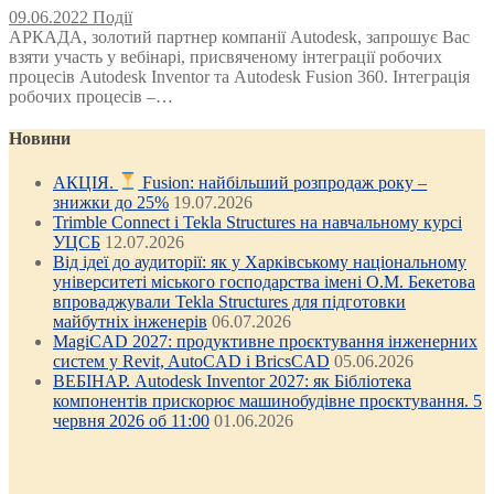
09.06.2022
Події
АРКАДА, золотий партнер компанії Autodesk, запрошує Вас
взяти участь у вебінарі, присвяченому інтеграції робочих
процесів Autodesk Inventor та Autodesk Fusion 360. Інтеграція
робочих процесів –…
Новини
АКЦІЯ.
Fusion: найбільший розпродаж року –
знижки до 25%
19.07.2026
Trimble Connect і Tekla Structures на навчальному курсі
УЦСБ
12.07.2026
Від ідеї до аудиторії: як у Харківському національному
університеті міського господарства імені О.М. Бекетова
впроваджували Tekla Structures для підготовки
майбутніх інженерів
06.07.2026
MagiCAD 2027: продуктивне проєктування інженерних
систем у Revit, AutoCAD і BricsCAD
05.06.2026
ВЕБІНАР. Autodesk Inventor 2027: як Бібліотека
компонентів прискорює машинобудівне проєктування. 5
червня 2026 об 11:00
01.06.2026