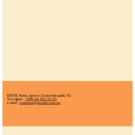
03039, Київ, просп. Голосіївський, 42
Тел./факс:
+380 44 502-33-35
e-mail:
common@arcada.com.ua