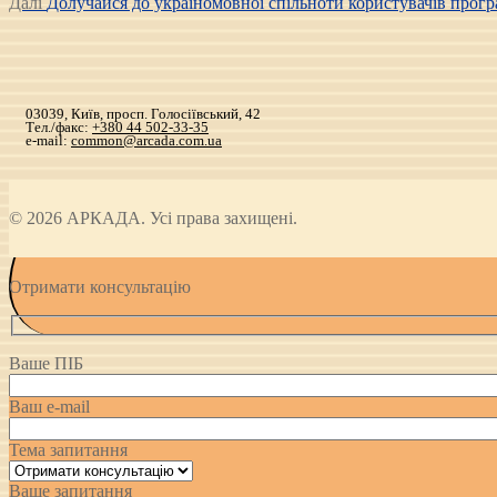
Наступний
запис:
Далі
Долучайся до україномовної спільноти користувачів прогр
navigation
запис:
03039, Київ, просп. Голосіївський, 42
Тел./факс:
+380 44 502-33-35
e-mail:
common@arcada.com.ua
© 2026 АРКАДА. Усі права захищені.
Отримати консультацію
Ваше ПІБ
Ваш e-mail
Тема запитання
Ваше запитання