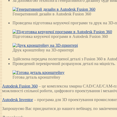
За допомогою технології генеративного дизайну буде вико
Генеративний дизайн в Autodesk Fusion 360
Проведена підготовка керуючої програми та друк на 3D-п
Підготовка керуючої програми в Autodesk Fusion 360
Друк кронштейну на 3D-принтері
Здійснена передача полегшеної деталі з Fusion 360 в Autode
Проведений перевірочний розрахунок деталі на міцність.
Готова деталь кронштейну
Autodesk Fusion 360
– це комплексна хмарна CAD/CAE/CAM-платф
можливості спільної роботи, цифрового проектування і механіч
Autodesk Inventor
– програма для 3D проектування промислових 
Запрошуємо Вас приєднатися до нашого вебінару, по закінченн