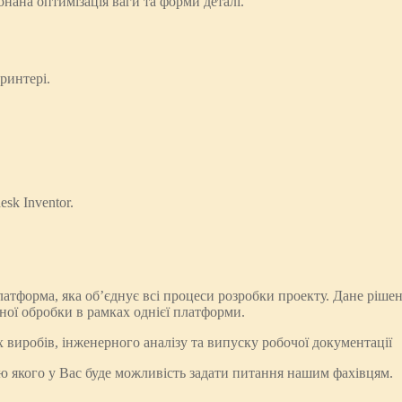
нана оптимізація ваги та форми деталі.
ринтері.
sk Inventor.
орма, яка об’єднує всі процеси розробки проекту. Дане рішенн
ної обробки в рамках однієї платформи.
виробів, інженерного аналізу та випуску робочої документації
ю якого у Вас буде можливість задати питання нашим фахівцям.