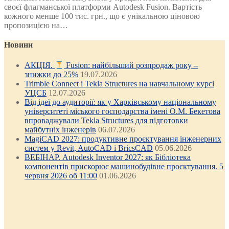
своєї флагманської платформи Autodesk Fusion. Вартість
кожного менше 100 тис. грн., що є унікальною ціновою
пропозицією на…
Новини
АКЦІЯ.
Fusion: найбільший розпродаж року –
знижки до 25%
19.07.2026
Trimble Connect і Tekla Structures на навчальному курсі
УЦСБ
12.07.2026
Від ідеї до аудиторії: як у Харківському національному
університеті міського господарства імені О.М. Бекетова
впроваджували Tekla Structures для підготовки
майбутніх інженерів
06.07.2026
MagiCAD 2027: продуктивне проєктування інженерних
систем у Revit, AutoCAD і BricsCAD
05.06.2026
ВЕБІНАР. Autodesk Inventor 2027: як Бібліотека
компонентів прискорює машинобудівне проєктування. 5
червня 2026 об 11:00
01.06.2026