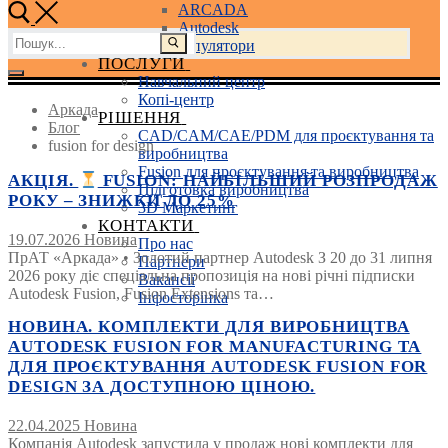
ARCADA
Autodesk
Пошук:
3D маніпулятори
ПОСЛУГИ
Навчальний центр
Копі-центр
Аркада
РІШЕННЯ
Блог
CAD/CAM/CAE/PDM для проєктування та
fusion for design
виробництва
Fusion для проєктування та виробництва
АКЦІЯ.
FUSION: НАЙБІЛЬШИЙ РОЗПРОДАЖ
Підготовка виробництва
РОКУ – ЗНИЖКИ ДО 25%
3D Маркетинг
КОНТАКТИ
19.07.2026
Новина
Про нас
ПрАТ «Аркада» • Золотий партнер Autodesk З 20 до 31 липня
Партнери
2026 року діє спеціальна пропозиція на нові річні підписки
Вакансії
Autodesk Fusion, Fusion Extensions та…
Інфосторінка
НОВИНА. КОМПЛЕКТИ ДЛЯ ВИРОБНИЦТВА
AUTODESK FUSION FOR MANUFACTURING ТА
ДЛЯ ПРОЄКТУВАННЯ AUTODESK FUSION FOR
DESIGN ЗА ДОСТУПНОЮ ЦІНОЮ.
22.04.2025
Новина
Компанія Autodesk запустила у продаж нові комплекти для