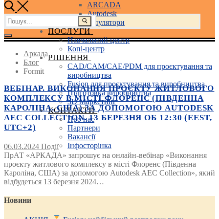
ARCADA
Autodesk
Пошук:
3D маніпулятори
ПОСЛУГИ
Навчальний центр
Копі-центр
Аркада
РІШЕННЯ
Блог
CAD/CAM/CAE/PDM для проєктування та
Formit
виробництва
Fusion для проєктування та виробництва
ВЕБІНАР. ВИКОНАННЯ ПРОЄКТУ ЖИТЛОВОГО
Підготовка виробництва
КОМПЛЕКСУ В МІСТІ ФЛОРЕНС (ПІВДЕННА
3D Маркетинг
КАРОЛІНА, США) ЗА ДОПОМОГОЮ AUTODESK
КОНТАКТИ
AEC COLLECTION. 13 БЕРЕЗНЯ ОБ 12:30 (EEST,
Про нас
UTC+2)
Партнери
Вакансії
Інфосторінка
06.03.2024
Події
ПрАТ «АРКАДА» запрошує на онлайн-вебінар «Виконання
проєкту житлового комплексу в місті Флоренс (Південна
Кароліна, США) за допомогою Autodesk AEC Collection», який
відбудеться 13 березня 2024…
Новини