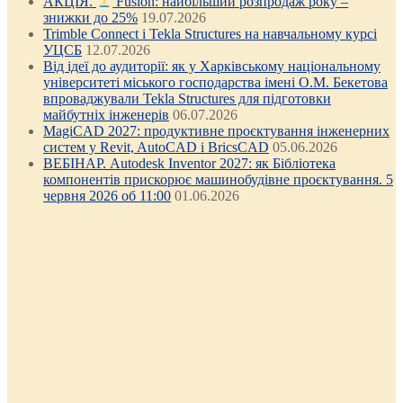
АКЦІЯ.
Fusion: найбільший розпродаж року –
знижки до 25%
19.07.2026
Trimble Connect і Tekla Structures на навчальному курсі
УЦСБ
12.07.2026
Від ідеї до аудиторії: як у Харківському національному
університеті міського господарства імені О.М. Бекетова
впроваджували Tekla Structures для підготовки
майбутніх інженерів
06.07.2026
MagiCAD 2027: продуктивне проєктування інженерних
систем у Revit, AutoCAD і BricsCAD
05.06.2026
ВЕБІНАР. Autodesk Inventor 2027: як Бібліотека
компонентів прискорює машинобудівне проєктування. 5
червня 2026 об 11:00
01.06.2026