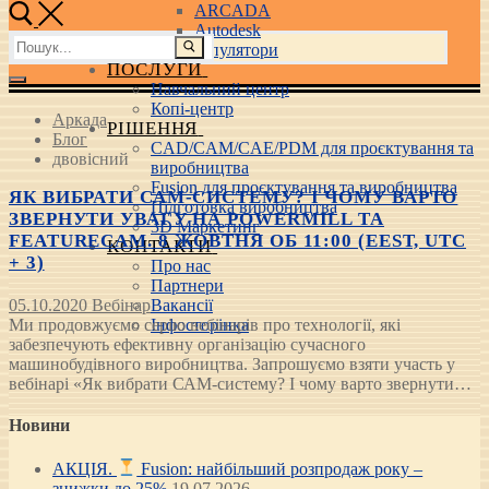
ARCADA
Autodesk
Пошук:
3D маніпулятори
ПОСЛУГИ
Навчальний центр
Копі-центр
Аркада
РІШЕННЯ
Блог
CAD/CAM/CAE/PDM для проєктування та
двовісний
виробництва
Fusion для проєктування та виробництва
ЯК ВИБРАТИ САМ-СИСТЕМУ? І ЧОМУ ВАРТО
Підготовка виробництва
ЗВЕРНУТИ УВАГУ НА POWERMILL ТА
3D Маркетинг
FEATURECAM. 8 ЖОВТНЯ ОБ 11:00 (EEST, UTC
КОНТАКТИ
+ 3)
Про нас
Партнери
05.10.2020
Вебінар
Вакансії
Ми продовжуємо серію вебінарів про технології, які
Інфосторінка
забезпечують ефективну організацію сучасного
машинобудівного виробництва. Запрошуємо взяти участь у
вебінарі «Як вибрати САМ-систему? І чому варто звернути…
Новини
АКЦІЯ.
Fusion: найбільший розпродаж року –
знижки до 25%
19.07.2026