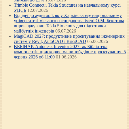
Trimble Connect і Tekla Structures на навчальному курсі
УЦСБ
12.07.2026
Від ідеї до аудиторії: як у Харківському національному
університеті міського господарства імені О.М. Бекетова
впроваджували Tekla Structures для підготовки
майбутніх інженерів
06.07.2026
MagiCAD 2027: продуктивне проєктування інженерних
систем у Revit, AutoCAD і BricsCAD
05.06.2026
ВЕБІНАР. Autodesk Inventor 2027: як Бібліотека
компонентів прискорює машинобудівне проєктування. 5
червня 2026 об 11:00
01.06.2026