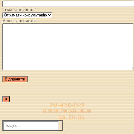
Тема запитання
Ваше запитання
Х
380 44 502-33-35
common@arcada.com.ua
UA
EN
RU
Пошук: