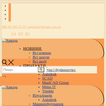
Перейти
Меню
Закрити
до
вмісту
380 44 502-33-35
common@arcada.com.ua
UA
EN
RU
НОВИНИ
Всі новини
Всі заходи
Всі акції
ПРОДУКТИ
Пошук:
Архітектура і будівництво
Autodesk
SCAD
MagiCAD Group
Midas IT
Trimble
Візуалізація
Autodesk
Машинобудування