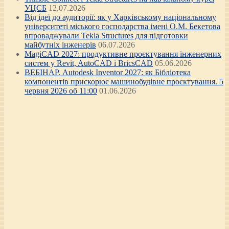
УЦСБ
12.07.2026
Від ідеї до аудиторії: як у Харківському національному
університеті міського господарства імені О.М. Бекетова
впроваджували Tekla Structures для підготовки
майбутніх інженерів
06.07.2026
MagiCAD 2027: продуктивне проєктування інженерних
систем у Revit, AutoCAD і BricsCAD
05.06.2026
ВЕБІНАР. Autodesk Inventor 2027: як Бібліотека
компонентів прискорює машинобудівне проєктування. 5
червня 2026 об 11:00
01.06.2026