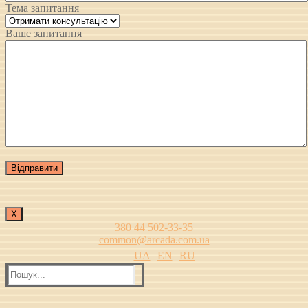
Тема запитання
Ваше запитання
Х
380 44 502-33-35
common@arcada.com.ua
UA
EN
RU
Пошук: