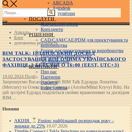
ARCADA
Autodesk
Пошук:
3D маніпулятори
ПОСЛУГИ
Навчальний центр
Копі-центр
Аркада
РІШЕННЯ
Блог
CAD/CAM/CAE/PDM для проєктування та
доповнена реальність
виробництва
Fusion для проєктування та виробництва
BIM TALK: ІРЛАНДСЬКИЙ ДОСВІД
Підготовка виробництва
ЗАСТОСУВАННЯ BIM ОЧИМА УКРАЇНСЬКОГО
3D Маркетинг
ФАХІВЦЯ. 2 БЕРЕЗНЯ О 16:00 (EEST, UTC+3)
КОНТАКТИ
Про нас
19.02.2024
Події
Партнери
Запрошуємо Вас на суботній BIM Talk Едуарда Лопатіна
Вакансії
(Mercury) та Олександра Совенка (ArcelorMittal Kryvyi Rih). На
Інфосторінка
цій зустрічі Едуард поділиться своїми враженнями та досвідом
BIM…
Новини
АКЦІЯ.
Fusion: найбільший розпродаж року –
знижки до 25%
19.07.2026
Trimble Connect і Tekla Structures на навчальному курсі