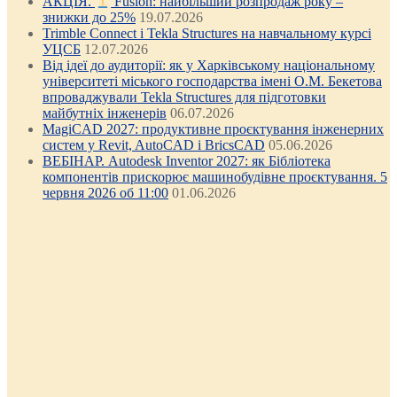
АКЦІЯ.
Fusion: найбільший розпродаж року –
знижки до 25%
19.07.2026
Trimble Connect і Tekla Structures на навчальному курсі
УЦСБ
12.07.2026
Від ідеї до аудиторії: як у Харківському національному
університеті міського господарства імені О.М. Бекетова
впроваджували Tekla Structures для підготовки
майбутніх інженерів
06.07.2026
MagiCAD 2027: продуктивне проєктування інженерних
систем у Revit, AutoCAD і BricsCAD
05.06.2026
ВЕБІНАР. Autodesk Inventor 2027: як Бібліотека
компонентів прискорює машинобудівне проєктування. 5
червня 2026 об 11:00
01.06.2026