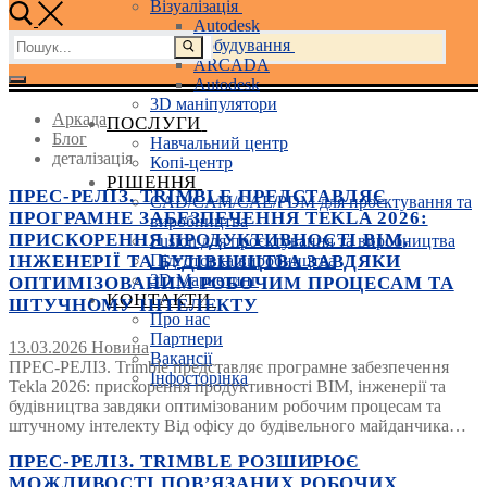
Візуалізація
Autodesk
Пошук:
Машинобудування
ARCADA
Autodesk
3D маніпулятори
Аркада
ПОСЛУГИ
Блог
Навчальний центр
деталізація
Копі-центр
РІШЕННЯ
ПРЕС-РЕЛІЗ. TRIMBLE ПРЕДСТАВЛЯЄ
CAD/CAM/CAE/PDM для проєктування та
ПРОГРАМНЕ ЗАБЕЗПЕЧЕННЯ TEKLA 2026:
виробництва
ПРИСКОРЕННЯ ПРОДУКТИВНОСТІ BIM,
Fusion для проєктування та виробництва
ІНЖЕНЕРІЇ ТА БУДІВНИЦТВА ЗАВДЯКИ
Підготовка виробництва
3D Маркетинг
ОПТИМІЗОВАНИМ РОБОЧИМ ПРОЦЕСАМ ТА
КОНТАКТИ
ШТУЧНОМУ ІНТЕЛЕКТУ
Про нас
Партнери
13.03.2026
Новина
Вакансії
ПРЕС-РЕЛІЗ. Trimble представляє програмне забезпечення
Інфосторінка
Tekla 2026: прискорення продуктивності BIM, інженерії та
будівництва завдяки оптимізованим робочим процесам та
штучному інтелекту Від офісу до будівельного майданчика…
ПРЕС-РЕЛІЗ. TRIMBLE РОЗШИРЮЄ
МОЖЛИВОСТІ ПОВ’ЯЗАНИХ РОБОЧИХ