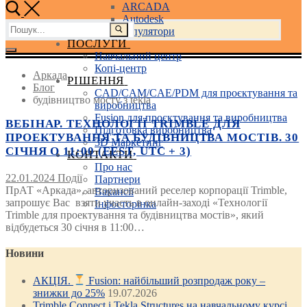
ARCADA
Autodesk
Пошук:
3D маніпулятори
ПОСЛУГИ
Навчальний центр
Копі-центр
Аркада
РІШЕННЯ
Блог
CAD/CAM/CAE/PDM для проєктування та
будівництво мосту з tekla
виробництва
Fusion для проєктування та виробництва
ВЕБІНАР. ТЕХНОЛОГІЇ TRIMBLE ДЛЯ
Підготовка виробництва
ПРОЕКТУВАННЯ ТА БУДІВНИЦТВА МОСТІВ. 30
3D Маркетинг
СІЧНЯ О 11:00 (EEST, UTC + 3)
КОНТАКТИ
Про нас
22.01.2024
Події
Партнери
ПрАТ «Аркада», авторизований реселер корпорації Trimble,
Вакансії
запрошує Вас взяти участь в онлайн-заході «Технології
Інфосторінка
Trimble для проектування та будівництва мостів», який
відбудеться 30 січня в 11:00…
Новини
АКЦІЯ.
Fusion: найбільший розпродаж року –
знижки до 25%
19.07.2026
Trimble Connect і Tekla Structures на навчальному курсі