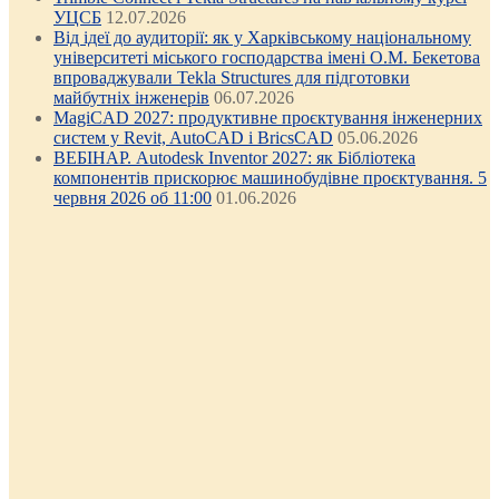
УЦСБ
12.07.2026
Від ідеї до аудиторії: як у Харківському національному
університеті міського господарства імені О.М. Бекетова
впроваджували Tekla Structures для підготовки
майбутніх інженерів
06.07.2026
MagiCAD 2027: продуктивне проєктування інженерних
систем у Revit, AutoCAD і BricsCAD
05.06.2026
ВЕБІНАР. Autodesk Inventor 2027: як Бібліотека
компонентів прискорює машинобудівне проєктування. 5
червня 2026 об 11:00
01.06.2026