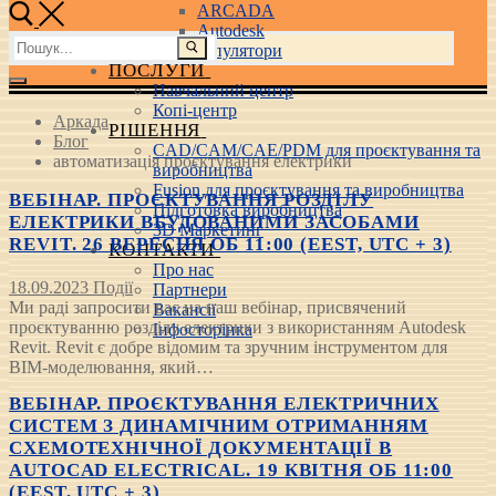
ARCADA
Autodesk
Пошук:
3D маніпулятори
ПОСЛУГИ
Навчальний центр
Копі-центр
Аркада
РІШЕННЯ
Блог
CAD/CAM/CAE/PDM для проєктування та
автоматизація проєктування електрики
виробництва
Fusion для проєктування та виробництва
ВЕБІНАР. ПРОЄКТУВАННЯ РОЗДІЛУ
Підготовка виробництва
ЕЛЕКТРИКИ ВБУДОВАНИМИ ЗАСОБАМИ
3D Маркетинг
REVIT. 26 ВЕРЕСНЯ ОБ 11:00 (EEST, UTC + 3)
КОНТАКТИ
Про нас
18.09.2023
Події
Партнери
Ми раді запросити вас на наш вебінар, присвячений
Вакансії
проєктуванню розділу електрики з використанням Autodesk
Інфосторінка
Revit. Revit є добре відомим та зручним інструментом для
BIM-моделювання, який…
ВЕБІНАР. ПРОЄКТУВАННЯ ЕЛЕКТРИЧНИХ
СИСТЕМ З ДИНАМІЧНИМ ОТРИМАННЯМ
СХЕМОТЕХНІЧНОЇ ДОКУМЕНТАЦІЇ В
AUTOCAD ELECTRICAL. 19 КВІТНЯ ОБ 11:00
(EEST, UTC + 3)