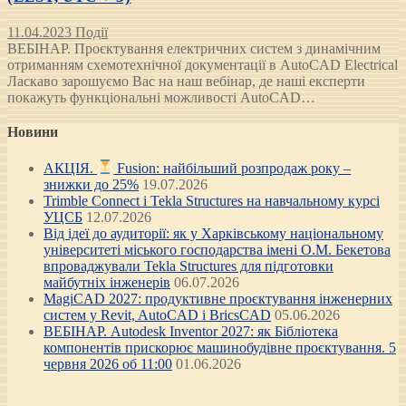
11.04.2023
Події
ВЕБІНАР. Проєктування електричних систем з динамічним
отриманням схемотехнічної документації в AutoCAD Electrical
Ласкаво зарошуємо Вас на наш вебінар, де наші експерти
покажуть функціональні можливості AutoCAD…
Новини
АКЦІЯ.
Fusion: найбільший розпродаж року –
знижки до 25%
19.07.2026
Trimble Connect і Tekla Structures на навчальному курсі
УЦСБ
12.07.2026
Від ідеї до аудиторії: як у Харківському національному
університеті міського господарства імені О.М. Бекетова
впроваджували Tekla Structures для підготовки
майбутніх інженерів
06.07.2026
MagiCAD 2027: продуктивне проєктування інженерних
систем у Revit, AutoCAD і BricsCAD
05.06.2026
ВЕБІНАР. Autodesk Inventor 2027: як Бібліотека
компонентів прискорює машинобудівне проєктування. 5
червня 2026 об 11:00
01.06.2026