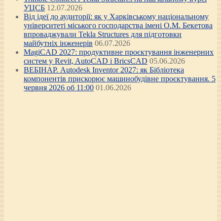
УЦСБ
12.07.2026
Від ідеї до аудиторії: як у Харківському національному
університеті міського господарства імені О.М. Бекетова
впроваджували Tekla Structures для підготовки
майбутніх інженерів
06.07.2026
MagiCAD 2027: продуктивне проєктування інженерних
систем у Revit, AutoCAD і BricsCAD
05.06.2026
ВЕБІНАР. Autodesk Inventor 2027: як Бібліотека
компонентів прискорює машинобудівне проєктування. 5
червня 2026 об 11:00
01.06.2026