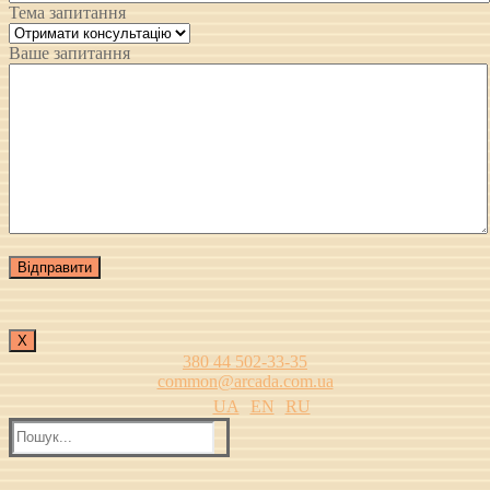
Тема запитання
Ваше запитання
Х
380 44 502-33-35
common@arcada.com.ua
UA
EN
RU
Пошук: