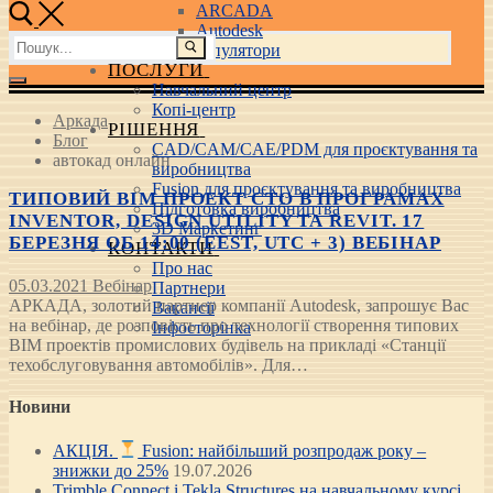
ARCADA
Autodesk
Пошук:
3D маніпулятори
ПОСЛУГИ
Навчальний центр
Копі-центр
Аркада
РІШЕННЯ
Блог
CAD/CAM/CAE/PDM для проєктування та
автокад онлайн
виробництва
Fusion для проєктування та виробництва
ТИПОВИЙ BIM ПРОЕКТ СТО В ПРОГРАМАХ
Підготовка виробництва
INVENTOR, DESIGN UTILITY ТА REVIT. 17
3D Маркетинг
БЕРЕЗНЯ ОБ 14:00 (EEST, UTC + 3) ВЕБІНАР
КОНТАКТИ
Про нас
05.03.2021
Вебінар
Партнери
АРКАДА, золотий партнер компанії Autodesk, запрошує Вас
Вакансії
на вебінар, де розповість про технології створення типових
Інфосторінка
BIM проектів промислових будівель на прикладі «Станції
техобслуговування автомобілів». Для…
Новини
АКЦІЯ.
Fusion: найбільший розпродаж року –
знижки до 25%
19.07.2026
Trimble Connect і Tekla Structures на навчальному курсі