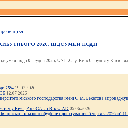
иробництва
АЙБУТНЬОГО 2026. ПІДСУМКИ ПОДІЇ
умки події 9 грудня 2025, UNIT.City, Київ 9 грудня у Києві в
 до 25%
19.07.2026
ЦСБ
12.07.2026
ніверситеті міського господарства імені О.М. Бекетова впроваджув
стем у Revit, AutoCAD і BricsCAD
05.06.2026
тів прискорює машинобудівне проєктування. 5 червня 2026 об 11