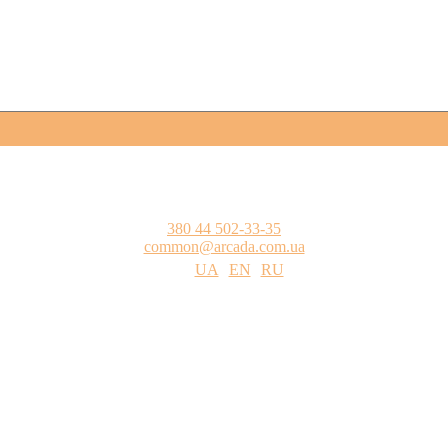
380 44 502-33-35
common@arcada.com.ua
UA
EN
RU
цтва