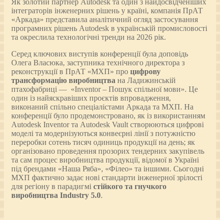
Як золотий партнер Autodesk та один з найдосвідченіших
інтеграторів інженерних рішень у країні, компанія ПрАТ
«Аркада» представила аналітичний огляд застосування
програмних рішень Autodesk в українській промисловості
та окреслила технологічні тренди на 2026 рік.
Серед ключових виступів конференції була доповідь
Олега Власюка, заступника технічного директора з
реконструкції в ПрАТ «МХП» про
цифрову
трансформацію виробництва
на Ладижинській
птахофабриці — «Inventor – Пошук спільної мови». Це
один із найяскравіших проєктів впровадження,
виконаний спільно спеціалістами Аркада та МХП. На
конференції було продемонстровано, як із використанням
Autodesk Inventor та Autodesk Vault створюються цифрові
моделі та модернізуються конвеєрні лінії з потужністю
переробки сотень тисяч одиниць продукції на день; як
організовано проведення прозорих тендерних закупівель
та сам процес виробництва продукції, відомої в Україні
під брендами «Наша Ряба», «Філео» та іншими. Сьогодні
МХП фактично задає нові стандарти інженерної зрілості
для регіону в парадигмі
стійкого та гнучкого
виробництва
Industry
5.0
.