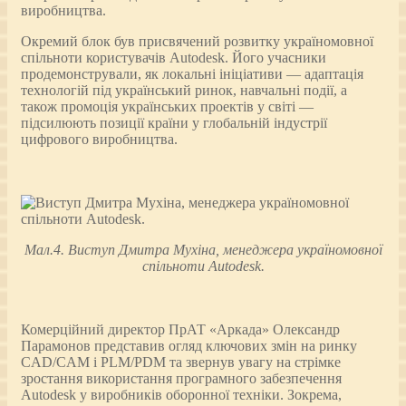
виробництва.
Окремий блок був присвячений розвитку україномовної
спільноти користувачів Autodesk. Його учасники
продемонстрували, як локальні ініціативи — адаптація
технологій під український ринок, навчальні події, а
також промоція українських проектів у світі —
підсилюють позиції країни у глобальній індустрії
цифрового виробництва.
Мал.4. Виступ Дмитра Мухіна, менеджера україномовної
спільноти Autodesk.
Комерційний директор ПрАТ «Аркада» Олександр
Парамонов представив огляд ключових змін на ринку
CAD/CAM і PLM/PDM та звернув увагу на стрімке
зростання використання програмного забезпечення
Autodesk у виробників оборонної техніки. Зокрема,