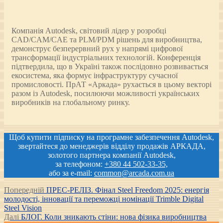
Компанія Autodesk, світовий лідер у розробці
CAD/CAM/CAE та PLM/PDM рішень для виробництва,
демонструє безперервний рух у напрямі цифрової
трансформації індустріальних технологій. Конференція
підтвердила, що в Україні також послідовно розвивається
екосистема, яка формує інфраструктуру сучасної
промисловості. ПрАТ «Аркада» рухається в цьому векторі
разом із Autodesk, посилюючи можливості українських
виробників на глобальному ринку.
Щоб купити підписку на програмне забезпечення Autodesk,
звертайтеся до менеджерів відділу продажів АРКАДА,
золотого партнера компанії Autodesk,
за телефоном:
+380 44 502-33-35,
або за e-mail:
common@arcada.com.ua
Post
Попередній
Попередній
ПРЕС-РЕЛІЗ. Фінал Steel Freedom 2025: енергія
запис:
молодості, інновації та переможці номінації Trimble Digital
navigation
Steel Vision
Наступний
Далі
БЛОГ. Коли зникають стіни: нова фізика виробництва