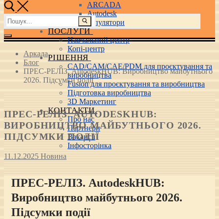
ARCADA
Autodesk
Пошук:
3D маніпулятори
ПОСЛУГИ
Навчальний центр
Копі-центр
Аркада
РІШЕННЯ
Блог
CAD/CAM/CAE/PDM для проєктування та
ПРЕС-РЕЛІЗ. AutodeskHUB: Виробництво майбутнього
виробництва
2026. Підсумки події
Fusion для проєктування та виробництва
Підготовка виробництва
3D Маркетинг
КОНТАКТИ
ПРЕС-РЕЛІЗ. AUTODESKHUB:
Про нас
ВИРОБНИЦТВО МАЙБУТНЬОГО 2026.
Партнери
ПІДСУМКИ ПОДІЇ
Вакансії
Інфосторінка
11.12.2025
Новина
ПРЕС-РЕЛІЗ.
AutodeskHUB:
Виробництво майбутнього 2026.
Підсумки події