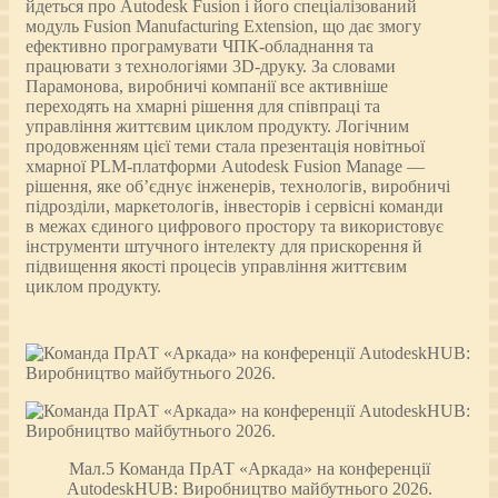
йдеться про Autodesk Fusion і його спеціалізований
модуль Fusion Manufacturing Extension, що дає змогу
ефективно програмувати ЧПК-обладнання та
працювати з технологіями 3D-друку. За словами
Парамонова, виробничі компанії все активніше
переходять на хмарні рішення для співпраці та
управління життєвим циклом продукту. Логічним
продовженням цієї теми стала презентація новітньої
хмарної PLM-платформи Autodesk Fusion Manage —
рішення, яке об’єднує інженерів, технологів, виробничі
підрозділи, маркетологів, інвесторів і сервісні команди
в межах єдиного цифрового простору та використовує
інструменти штучного інтелекту для прискорення й
підвищення якості процесів управління життєвим
циклом продукту.
Мал.5 Команда ПрАТ «Аркада» на конференції
AutodeskHUB: Виробництво майбутнього 2026.