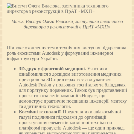
Мал.2. Виступ Олега Власюка, заступника технічного
директора з реконструкції в ПрАТ «МХП»
Широке охоплення тем в технічних виступах підкреслила
роль екосистеми Autodesk у формуванні інженерної
інфраструктури України:
3D-друк у фронтовій медицині.
Учасники
ознайомилися з досвідом виготовлення медичних
пристроїв на 3D-принтерах із застосуванням
Autodesk Fusion у польових госпіталях та бліндажах
для порятунку поранених. Також був представлений
проєкт екзоскелетів компанії «Нодус», що
демонструє практичне поєднання інженерії, медтеху
та адитивних технологій.
Космічні технології.
Представники авіакосмічної
галузі поділилися підходами до організації
проєктування елементів космічної техніки на
платформі продуктів Autodesk — ще один приклад,
як українські високотехнологічні підприємства