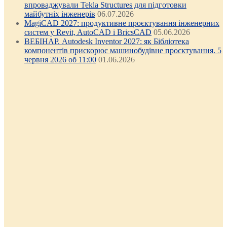
впроваджували Tekla Structures для підготовки
майбутніх інженерів
06.07.2026
MagiCAD 2027: продуктивне проєктування інженерних
систем у Revit, AutoCAD і BricsCAD
05.06.2026
ВЕБІНАР. Autodesk Inventor 2027: як Бібліотека
компонентів прискорює машинобудівне проєктування. 5
червня 2026 об 11:00
01.06.2026