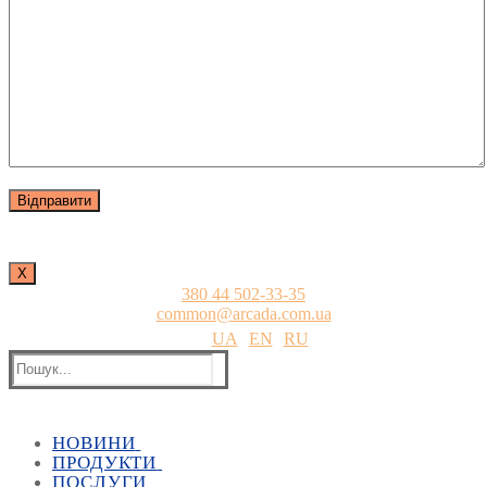
Х
380 44 502-33-35
common@arcada.com.ua
UA
EN
RU
Пошук:
НОВИНИ
ПРОДУКТИ
Всі новини
ПОСЛУГИ
Всі заходи
Архітектура і будівництво