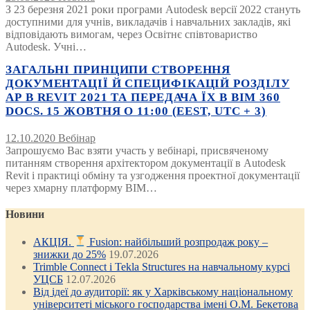
З 23 березня 2021 роки програми Autodesk версії 2022 стануть
доступними для учнів, викладачів і навчальних закладів, які
відповідають вимогам, через Освітнє співтовариство
Autodesk. Учні…
ЗАГАЛЬНІ ПРИНЦИПИ СТВОРЕННЯ
ДОКУМЕНТАЦІЇ Й СПЕЦИФІКАЦІЙ РОЗДІЛУ
АР В REVIT 2021 ТА ПЕРЕДАЧА ЇХ В BIM 360
DOCS. 15 ЖОВТНЯ О 11:00 (EEST, UTC + 3)
12.10.2020
Вебінар
Запрошуємо Вас взяти участь у вебінарі, присвяченому
питанням створення архітектором документації в Autodesk
Revit і практиці обміну та узгодження проектної документації
через хмарну платформу BIM…
Новини
АКЦІЯ.
Fusion: найбільший розпродаж року –
знижки до 25%
19.07.2026
Trimble Connect і Tekla Structures на навчальному курсі
УЦСБ
12.07.2026
Від ідеї до аудиторії: як у Харківському національному
університеті міського господарства імені О.М. Бекетова