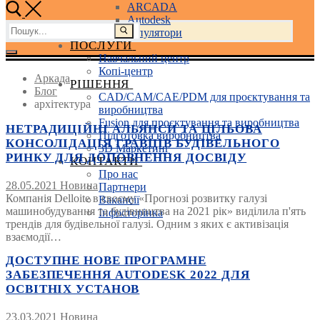
ARCADA
Autodesk
Пошук:
3D маніпулятори
ПОСЛУГИ
Навчальний центр
Копі-центр
Аркада
РІШЕННЯ
Блог
CAD/CAM/CAE/PDM для проєктування та
архітектура
виробництва
Fusion для проєктування та виробництва
НЕТРАДИЦІЙНІ АЛЬЯНСИ ТА ЦІЛЬОВА
Підготовка виробництва
КОНСОЛІДАЦІЯ ГРАВЦІВ БУДІВЕЛЬНОГО
3D Маркетинг
РИНКУ ДЛЯ ДОПОВНЕННЯ ДОСВІДУ
КОНТАКТИ
Про нас
28.05.2021
Новина
Партнери
Компанія Delloite в своєму «Прогнозі розвитку галузі
Вакансії
машинобудування та будівництва на 2021 рік» виділила п'ять
Інфосторінка
трендів для будівельної галузі. Одним з яких є активізація
взаємодії…
ДОСТУПНЕ НОВЕ ПРОГРАМНЕ
ЗАБЕЗПЕЧЕННЯ AUTODESK 2022 ДЛЯ
ОСВІТНІХ УСТАНОВ
23.03.2021
Новина