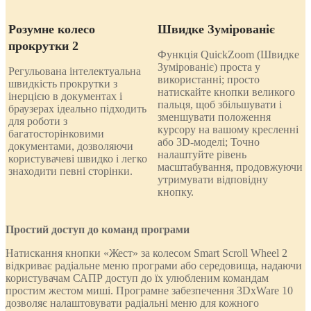
Розумне колесо
Швидке Зумірованіє
прокрутки 2
Функція QuickZoom (Швидке
Зумірованіє) проста у
Регульована інтелектуальна
використанні; просто
швидкість прокрутки з
натискайте кнопки великого
інерцією в документах і
пальця, щоб збільшувати і
браузерах ідеально підходить
зменшувати положення
для роботи з
курсору на вашому кресленні
багатосторінковими
або 3D-моделі; Точно
документами, дозволяючи
налаштуйте рівень
користувачеві швидко і легко
масштабування, продовжуючи
знаходити певні сторінки.
утримувати відповідну
кнопку.
Простий доступ до команд програми
Натискання кнопки «Жест» за колесом Smart Scroll Wheel 2
відкриває радіальне меню програми або середовища, надаючи
користувачам САПР доступ до їх улюбленим командам
простим жестом миші. Програмне забезпечення 3DxWare 10
дозволяє налаштовувати радіальні меню для кожного