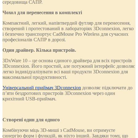
середовища САПР.
Чохол для перенесення в комплекті
Компактний, легкий, напівтвердий футляр для перенесення,
створений і протестований в лабораторіях 3Dconnexion, легко
і безпечно транспортує CadMouse Pro Wireless для сучасних
професіоналів САПР в дорозі.
Один драйвер. Кілька пристроїв.
3DxWare 10 – це основа єдиного драйвера для всіх пристроїв
3Dconnexion. Його простий, але потужний інтерфейс дозволяє
легко індивідуалізувати всі ваші продукти 3Dconnexion для
максимальної продуктивності.
Універсальний приймач 3Dconnexion
дозволяє підключати до
п’яти бездротових пристроїв 3Dconnexion через один
крихітний USB-приймач.
Створені один для одного
Комбінуючи міць 3D-миші з CadMouse, ви отримуєте
синергію форм і функцій, як ніхто інший. Завдяки тому, що