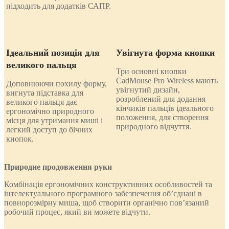
підходить для додатків САПР.
Ідеальний позиція для
Увігнута форма кнопки
великого пальця
Три основні кнопки
CadMouse Pro Wireless мають
Доповнюючи похилу форму,
увігнутий дизайн,
вигнута підставка для
розроблений для додання
великого пальця дає
кінчиків пальців ідеального
ергономічно природного
положення, для створення
місця для утримання миші і
природного відчуття.
легкий доступ до бічних
кнопок.
Природне продовження руки
Комбінація ергономічних конструктивних особливостей та
інтелектуального програмного забезпечення об’єднані в
повнорозмірну миша, щоб створити органічно пов’язаний
робочий процес, який ви можете відчути.