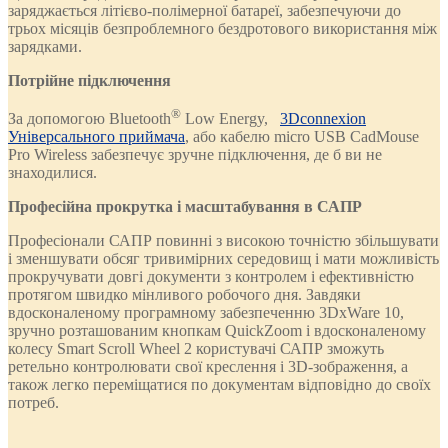
заряджається літієво-полімерної батареї, забезпечуючи до
трьох місяців безпроблемного бездротового використання між
зарядками.
Потрійне підключення
®
За допомогою Bluetooth
Low Energy,
3Dconnexion
Універсального приймача
, або кабелю micro USB CadMouse
Pro Wireless забезпечує зручне підключення, де б ви не
знаходилися.
Професійна прокрутка і масштабування в САПР
Професіонали САПР повинні з високою точністю збільшувати
і зменшувати обсяг тривимірних середовищ і мати можливість
прокручувати довгі документи з контролем і ефективністю
протягом швидко мінливого робочого дня. Завдяки
вдосконаленому програмному забезпеченню 3DxWare 10,
зручно розташованим кнопкам QuickZoom і вдосконаленому
колесу Smart Scroll Wheel 2 користувачі САПР зможуть
ретельно контролювати свої креслення і 3D-зображення, а
також легко переміщатися по документам відповідно до своїх
потреб.