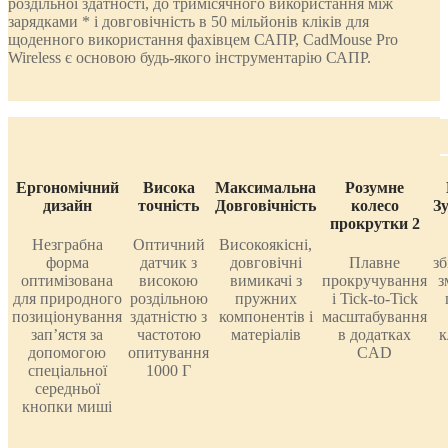
роздільної здатності, до тримісячного використання між
зарядками * і довговічність в 50 мільйонів кліків для
щоденного використання фахівцем САПР, CadMouse Pro
Wireless є основою будь-якого інструментарію САПР.
Ергономічний
Висока
Максимальна
Розумне
дизайн
точність
Довговічність
колесо
З
прокрутки 2
Незграбна
Оптичний
Високоякісні,
форма
датчик з
довговічні
Плавне
зб
оптимізована
високою
вимикачі з
прокручування
з
для природного
роздільною
пружних
і Tick-to-Tick
позиціонування
здатністю з
компонентів і
масштабування
зап’ястя за
частотою
матеріалів
в додатках
к
допомогою
опитування
CAD
спеціальної
1000 Г
середньої
кнопки миші