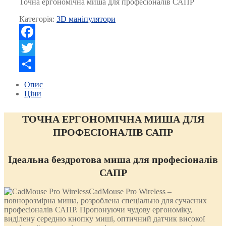
Точна ергономічна миша для професіоналів САПР
Категорія:
3D маніпулятори
Facebook
Twitter
Поділитися
Опис
Ціни
ТОЧНА ЕРГОНОМІЧНА МИША ДЛЯ
ПРОФЕСІОНАЛІВ САПР
Ідеальна бездротова миша для професіоналів
САПР
CadMouse Pro Wireless –
повнорозмірна миша, розроблена спеціально для сучасних
професіоналів САПР. Пропонуючи чудову ергономіку,
виділену середню кнопку миші, оптичний датчик високої