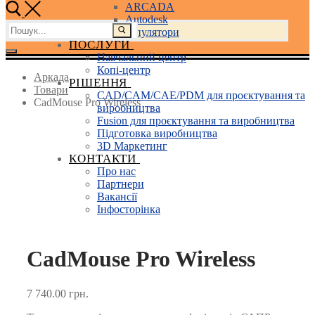
ARCADA
Autodesk
Пошук:
3D маніпулятори
ПОСЛУГИ
Навчальний центр
Копі-центр
Аркада
РІШЕННЯ
Товари
CAD/CAM/CAE/PDM для проєктування та
CadMouse Pro Wireless
виробництва
Fusion для проєктування та виробництва
Підготовка виробництва
3D Маркетинг
КОНТАКТИ
Про нас
Партнери
Вакансії
Інфосторінка
CadMouse Pro Wireless
7 740.00
грн.