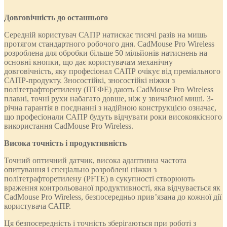
Довговічність до останнього
Середній користувач САПР натискає тисячі разів на мишь
протягом стандартного робочого дня. CadMouse Pro Wireless
розроблена для обробки більше 50 мільйонів натиснень на
основні кнопки, що дає користувачам механічну
довговічність, яку професіонал САПР очікує від преміального
САПР-продукту. Зносостійкі, зносостійкі ніжки з
політетрафторетилену (ПТФЕ) дають CadMouse Pro Wireless
плавні, точні рухи набагато довше, ніж у звичайної миші. 3-
річна гарантія в поєднанні з надійною конструкцією означає,
що професіонали САПР будуть відчувати роки високоякісного
використання CadMouse Pro Wireless.
Висока точність і продуктивність
Точний оптичний датчик, висока адаптивна частота
опитування і спеціально розроблені ніжки з
політетрафторетилену (PFTE) в сукупності створюють
враження контрольованої продуктивності, яка відчувається як
CadMouse Pro Wireless, безпосередньо прив’язана до кожної дії
користувача САПР.
Ця безпосередність і точність зберігаються при роботі з