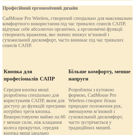
Професійний ергономічний дизайн
CadMouse Pro Wireless, створений спеціально для максимально
комфортного використання під час тривалих сеансів САПР,
відчуває себе абсолютно органічно, а ергономічні функції
створюють враження, яке значно знижує м’язовий і
сухожильний дискомфорт, часто виникає під час тривалих
сеансів САПР.
Кнопка для
Більше комфорту, менше
професіоналів САПР
напруги
Середня кнопка миші
Розроблена з кутовою
розроблена спеціально для
формою, CadMouse Pro
користувачів САПР, яким для
Wireless створює більш
доступу до функцій програми
природне положення рук,
потрібно третя кнопка.
зменшуючи м’язовий і
Використовуючи майже на 60
сухожильний дискомфорт,
г менше сили, ніж клацання
часто зустрічається у
колеса прокрутки, середня
традиційних мишей.
кнопка миші ідеально