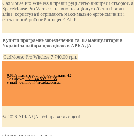
CadMouse Pro Wireless в правій руці легко вибирає і створює, а
SpaceMouse Pro Wireless плавно позиціонує об’єкти і види
зліва, користувачі отримають максимально ергономічний і
ефективний робочий процес САПР.
Купити програмне забезпечення та 3D маніпулятори в
Україні за найкращою ціною в АРКАДА
CadMouse Pro Wireless
7 740.00
грн.
03039, Київ, просп. Голосіївський, 42
Тел./факс:
+380 44 502-33-35
e-mail:
common@arcada.com.ua
© 2026 АРКАДА. Усі права захищені.
Отримати консультацію