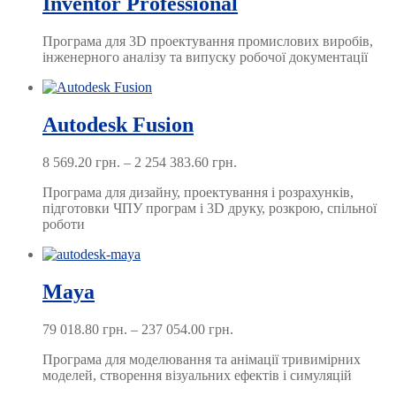
Inventor Professional
Програма для 3D проектування промислових виробів,
інженерного аналізу та випуску робочої документації
Autodesk Fusion
Price
8 569.20
грн.
–
2 254 383.60
грн.
range:
Програма для дизайну, проектування і розрахунків,
8 569.20 грн.
підготовки ЧПУ програм і 3D друку, розкрою, спільної
through
роботи
2 254 383.60 грн.
Maya
Price
79 018.80
грн.
–
237 054.00
грн.
range:
Програма для моделювання та анімації тривимірних
79 018.80 грн.
моделей, створення візуальних ефектів і симуляцій
through
237 054.00 грн.