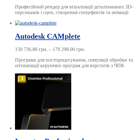
range:
Професійний рендер для візуалізації деталізованих 3D-
16 819.20 грн.
персонажів і сцен, створення спецефектів та анімації
through
94 568.40 грн.
Autodesk CAMplete
Price
150 736.80
грн.
–
179 298.00
грн.
range:
Програма для постпроцесування, симуляції обробки та
150 736.80 грн.
оптимізації керуючих програм для верстатів з ЧПК
through
179 298.00 грн.