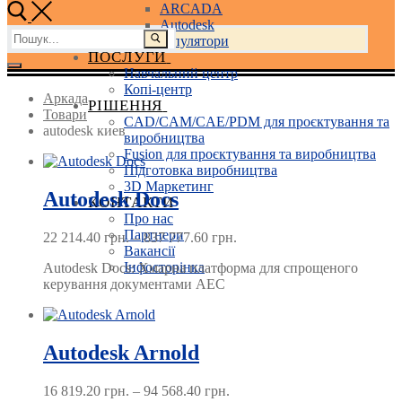
ARCADA
Autodesk
Пошук:
3D маніпулятори
ПОСЛУГИ
Навчальний центр
Копі-центр
Аркада
РІШЕННЯ
Товари
CAD/CAM/CAE/PDM для проєктування та
autodesk киев
виробництва
Fusion для проєктування та виробництва
Підготовка виробництва
3D Маркетинг
Autodesk Docs
КОНТАКТИ
Про нас
Партнери
Price
22 214.40
грн.
–
837 777.60
грн.
Вакансії
range:
Інфосторінка
Autodesk Docs: Хмарна платформа для спрощеного
22 214.40 грн.
керування документами AEC
through
837 777.60 грн.
Autodesk Arnold
Price
16 819.20
грн.
–
94 568.40
грн.