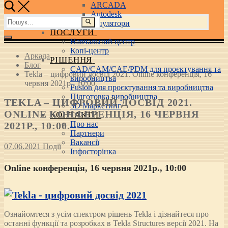
ARCADA
Autodesk
Пошук:
3D маніпулятори
ПОСЛУГИ
Навчальний центр
Копі-центр
Аркада
РІШЕННЯ
Блог
CAD/CAM/CAE/PDM для проєктування та
Tekla – цифровий досвід 2021. Online конференція, 16
виробництва
червня 2021р., 10:00.
Fusion для проєктування та виробництва
Підготовка виробництва
TEKLA – ЦИФРОВИЙ ДОСВІД 2021.
3D Маркетинг
ONLINE КОНФЕРЕНЦІЯ, 16 ЧЕРВНЯ
КОНТАКТИ
Про нас
2021Р., 10:00.
Партнери
Вакансії
07.06.2021
Події
Інфосторінка
Online конференція, 16 червня 2021р., 10:00
Ознайомтеся з усім спектром рішень Tekla і дізнайтеся про
останні функції та розробках в Tekla Structures версії 2021. На