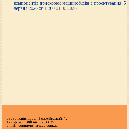
компонентів прискорює машинобудівне проєктування. 5
червня 2026 об 11:00
01.06.2026
03039, Київ, просп. Голосіївський, 42
Тел./факс:
+380 44 502-33-35
e-mail:
common@arcada.com.ua