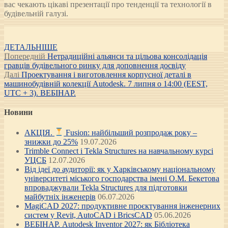
вас чекають цікаві презентації про тенденції та технології в
будівельній галузі.
ДЕТАЛЬНІШЕ
Post
Попередній
Попередній
Нетрадиційні альянси та цільова консолідація
запис:
гравців будівельного ринку для доповнення досвіду
navigation
Наступний
Далі
Проектування і виготовлення корпусної деталі в
запис:
машинобудівній колекції Autodesk. 7 липня о 14:00 (EEST,
UTC + 3). ВЕБІНАР.
Новини
АКЦІЯ.
Fusion: найбільший розпродаж року –
знижки до 25%
19.07.2026
Trimble Connect і Tekla Structures на навчальному курсі
УЦСБ
12.07.2026
Від ідеї до аудиторії: як у Харківському національному
університеті міського господарства імені О.М. Бекетова
впроваджували Tekla Structures для підготовки
майбутніх інженерів
06.07.2026
MagiCAD 2027: продуктивне проєктування інженерних
систем у Revit, AutoCAD і BricsCAD
05.06.2026
ВЕБІНАР. Autodesk Inventor 2027: як Бібліотека