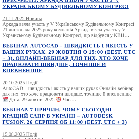
ПРЕС-РЕЛІЗ. АРКАДА ВЗЯЛА УЧАСТЬ У V
УКРАЇНСЬКОМУ БУДІВЕЛЬНОМУ КОНГРЕСІ
21.11.2025
Новина
Аркада взяла участь у V Українському Будівельному Конгресі
21 листопада 2025 року компанія Аркада взяла участь у V
Українському Будівельному Конгресі, що відбувся у КВЦ…
ВЕБІНАР. AUTOCAD – ШВИДКІСТЬ І ЯКІСТЬ У
ВАШИХ РУКАХ. 29 ЖОВТНЯ О 15:00 (EEST, UTC
+ 3). ОНЛАЙН-ВЕБІНАР ДЛЯ ТИХ, ХТО ХОЧЕ
ПРАЦЮВАТИ ШВИДШЕ, ТОЧНІШЕ Й
ВПЕВНЕНІШЕ
20.10.2025
Події
AutoCAD – швидкість і якість у ваших руках Онлайн-вебінар
для тих, хто хоче працювати швидше, точніше й впевненіше
Дата: 29 жовтня 2025
Час:…
ВЕБІНАР. 7 ПРИЧИН, ЧОМУ СЬОГОДНІ
КРАЩИЙ САПР В УКРАЇНІ – AUTODESK
FUSION. 26 СЕРПНЯ ОБ 11:00 (EEST, UTC + 3)
15.08.2025
Події