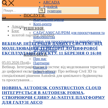
ARCADA
Autodesk
Пошук:
3D маніпулятори
ПОСЛУГИ
Навчальний центр
Копі-центр
Аркада
РІШЕННЯ
Блог
CAD/CAM/CAE/PDM для проєктування та
золотой партнер Autodesk
виробництва
Fusion для проєктування та виробництва
ВЕБІНАР. ІНТЕГРАЦІЯ ДАНИХ І СИСТЕМ: ВІД
Підготовка виробництва
МОДЕЛЮВАННЯ ТЕРИТОРІЇ ДО ЦИФРОВОЇ
3D Маркетинг
ЕКСПЛУАТАЦІЇ ОБ’ЄКТУ. 11 БЕРЕЗНЯ О 16:00
КОНТАКТИ
Про нас
05.03.2026
Події
Партнери
Вебінар. Інтеграція даних і систем: від моделювання території
Вакансії
до цифрової експлуатації об’єкту Про вебінар Civil 3D та
Інфосторінка
спеціалізовані рішення Autodesk для цивільного будівництва
та проєктування…
НОВИНА. AUTODESK CONSTRUCTION CLOUD
ІНТЕГРУЄТЬСЯ В AUTODESK FORMA,
СТВОРЮЮЧИ ЄДИНУ AI-NATIVE ПЛАТФОРМУ
ДЛЯ ГАЛУЗІ AECO