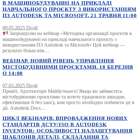
В МАШИНОБУДУВАННІ НА ПРИКЛАДІ
НАВЧАЛЬНОГО ПРОЄКТУ З ВИКОРИСТАННЯМ
ПЗ AUTODESK ТА MICROSOFT. 21 ТРАВНЯ 11:00
09.05.2025
Події
Запрошуємо на вебінар «Методика організації проєктів в
машинобудуванні на прикладі навчального проєкту з
використанням ПЗ Autodesk та Microsoft» Цей вебінар —
результат більш ніж…
ВЕБІНАР. НОВИЙ РІВЕНЬ УПРАВЛІННЯ
МІСТОБУДІВНИМИ ПРОЄКТАМИ. 18 БЕРЕЗНЯ
О 14:00
07.03.2025
Події
Привіт, Архітектори Майбутнього! Якщо ви займаєтесь
містобудівними проєктами та хочете працювати швидше,
ефективніше й без хаосу, вам просто необхідно побачити це в
дії. Autodesk Docs…
ЦИКЛ ВЕБІНАРІВ. ВПРОВАДЖЕННЯ НОВИХ
СТАНДАРТІВ ДСТУ/ISO В AUTODESK
INVENTOR: ОСОБЛИВОСТІ НАЛАШТУВАННЯ
ШАБЛОНІВ ДЕТАЛІ, СКЛАДАННЯ ТА