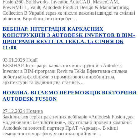
Fusion360, Solidworks, Inventor, AutoCAD, MasterCAM,
PowerMILL, Vault, Autodesk Product Design & Manufacturing
Collection В Україні зараз як ніколи важливі швидкі та сміливі
рішення. Виробництво потребує…
ВЕБІНАР. ІНТЕГРАЦІЯ КАРКАСНИХ
КОНСТРУКЦІЙ З AUTODESK INVENTOR В BIM-
ПРОГРАМИ REVIT ТА TEKLA. 15 СІЧНЯ ОБ
11:00
03.01.2025
Події
ВЕБІНАР. Інтеграція каркасних конструкцій з Autodesk
Inventor в BIM-програми Revit та Tekla Ефективна спільна
робота між фахівцями з промислового виробництва,
архітектури та будівництва стає все…
НОВИНА. ВІТАЄМО ПЕРЕМОЖЦІВ ВІКТОРИНИ
AUTODESK FUSION
27.12.2024
Новина
Закінчилася серія практичних вебінарів «Autodesk Fusion для
моделювання безпілотників», яку спільно провели компанія
Autodesk та золотий партнер ПрАТ «Аркада». В кінці
семиденного марафону учасники прийняли…