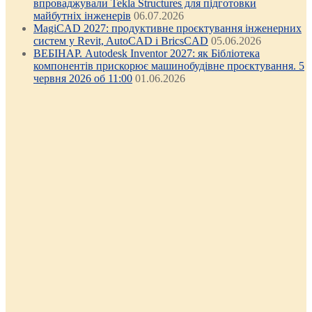
впроваджували Tekla Structures для підготовки
майбутніх інженерів
06.07.2026
MagiCAD 2027: продуктивне проєктування інженерних
систем у Revit, AutoCAD і BricsCAD
05.06.2026
ВЕБІНАР. Autodesk Inventor 2027: як Бібліотека
компонентів прискорює машинобудівне проєктування. 5
червня 2026 об 11:00
01.06.2026