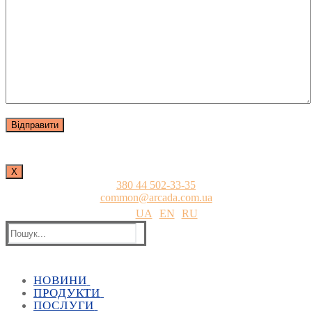
Х
380 44 502-33-35
common@arcada.com.ua
UA
EN
RU
Пошук:
НОВИНИ
ПРОДУКТИ
Всі новини
ПОСЛУГИ
Всі заходи
Архітектура і будівництво