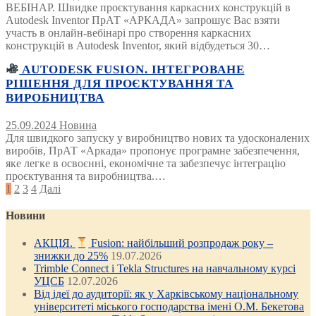
ВЕБІНАР. Швидке проєктування каркасних конструкцій в
Autodesk Inventor ПрАТ «АРКАДА» запрошує Вас взяти
участь в онлайн-вебінарі про створення каркасних
конструкцій в Autodesk Inventor, який відбудеться 30…
AUTODESK FUSION. ІНТЕГРОВАНЕ
РІШЕННЯ ДЛЯ ПРОЄКТУВАННЯ ТА
ВИРОБНИЦТВА
25.09.2024
Новина
Для швидкого запуску у виробництво нових та удосконалених
виробів, ПрАТ «Аркада» пропонує програмне забезпечення,
яке легке в освоєнні, економічне та забезпечує інтеграцію
проєктування та виробництва.…
Posts
1
2
3
4
Далі
pagination
Новини
АКЦІЯ.
Fusion: найбільший розпродаж року –
знижки до 25%
19.07.2026
Trimble Connect і Tekla Structures на навчальному курсі
УЦСБ
12.07.2026
Від ідеї до аудиторії: як у Харківському національному
університеті міського господарства імені О.М. Бекетова