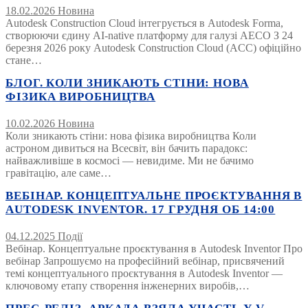
18.02.2026
Новина
Autodesk Construction Cloud інтегрується в Autodesk Forma,
створюючи єдину AI-native платформу для галузі AECO З 24
березня 2026 року Autodesk Construction Cloud (ACC) офіційно
стане…
БЛОГ. КОЛИ ЗНИКАЮТЬ СТІНИ: НОВА
ФІЗИКА ВИРОБНИЦТВА
10.02.2026
Новина
Коли зникають стіни: нова фізика виробництва Коли
астроном дивиться на Всесвіт, він бачить парадокс:
найважливіше в космосі — невидиме. Ми не бачимо
гравітацію, але саме…
ВЕБІНАР. КОНЦЕПТУАЛЬНЕ ПРОЄКТУВАННЯ В
AUTODESK INVENTOR. 17 ГРУДНЯ ОБ 14:00
04.12.2025
Події
Вебінар. Концептуальне проєктування в Autodesk Inventor Про
вебінар Запрошуємо на професійний вебінар, присвячений
темі концептуального проєктування в Autodesk Inventor —
ключовому етапу створення інженерних виробів,…