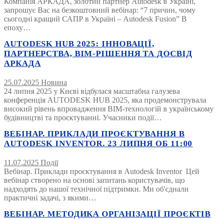
Компанія АРКАДА, золотий партнер Autodesk в Україні,
запрошує Вас на безкоштовний вебінар: “7 причин, чому
сьогодні кращий САПР в Україні – Autodesk Fusion” В
епоху…
AUTODESK HUB 2025: ІННОВАЦІЇ,
ПАРТНЕРСТВА, BIM-РІШЕННЯ ТА ДОСВІД
АРКАДА
25.07.2025
Новина
24 липня 2025 у Києві відбулася масштабна галузева
конференція AUTODESK HUB 2025, яка продемонструвала
високий рівень впровадження BIM-технологій в українському
будівництві та проєктуванні. Учасники події…
ВЕБІНАР. ПРИКЛАДИ ПРОЄКТУВАННЯ В
AUTODESK INVENTOR. 23 ЛИПНЯ ОБ 11:00
11.07.2025
Події
Вебінар. Приклади проєктування в Autodesk Inventor Цей
вебінар створено на основі запитань користувачів, що
надходять до нашої технічної підтримки. Ми об'єднали
практичні задачі, з якими…
ВЕБІНАР. МЕТОДИКА ОРГАНІЗАЦІЇ ПРОЄКТІВ