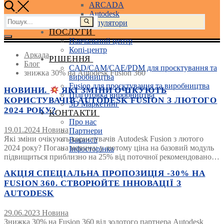
ARCADA
Autodesk
Пошук:
3D маніпулятори
ПОСЛУГИ
Навчальний центр
Копі-центр
Аркада
РІШЕННЯ
Блог
CAD/CAM/CAE/PDM для проєктування та
знижка 30% на Autodesk Fusion 360
виробництва
Fusion для проєктування та виробництва
НОВИНИ.
ЯКІ ЗМІНИ ОЧІКУЮТЬ
Підготовка виробництва
КОРИСТУВАЧІВ AUTODESK FUSION З ЛЮТОГО
3D Маркетинг
2024 РОКУ?
КОНТАКТИ
Про нас
19.01.2024
Новина
Партнери
Які зміни очікують користувачів Autodesk Fusion з лютого
Вакансії
2024 року? Погана новина: у лютому ціна на базовий модуль
Інфосторінка
підвищиться приблизно на 25% від поточної рекомендовано…
АКЦІЯ СПЕЦІАЛЬНА ПРОПОЗИЦІЯ -30% НА
FUSION 360. СТВОРЮЙТЕ ІННОВАЦІЇ З
AUTODESK
29.06.2023
Новина
Знижка 30% на Fusion 360 від золотого партнера Autodesk