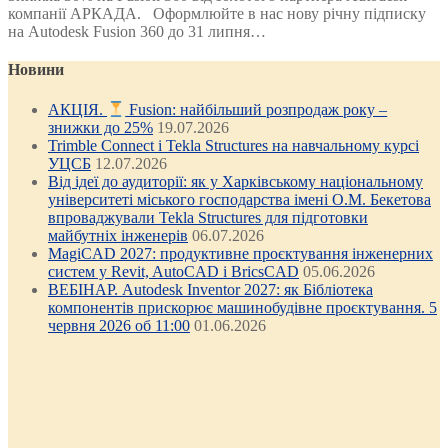
компанії АРКАДА. Оформлюйте в нас нову річну підписку
на Autodesk Fusion 360 до 31 липня…
Новини
АКЦІЯ.
Fusion: найбільший розпродаж року –
знижки до 25%
19.07.2026
Trimble Connect і Tekla Structures на навчальному курсі
УЦСБ
12.07.2026
Від ідеї до аудиторії: як у Харківському національному
університеті міського господарства імені О.М. Бекетова
впроваджували Tekla Structures для підготовки
майбутніх інженерів
06.07.2026
MagiCAD 2027: продуктивне проєктування інженерних
систем у Revit, AutoCAD і BricsCAD
05.06.2026
ВЕБІНАР. Autodesk Inventor 2027: як Бібліотека
компонентів прискорює машинобудівне проєктування. 5
червня 2026 об 11:00
01.06.2026