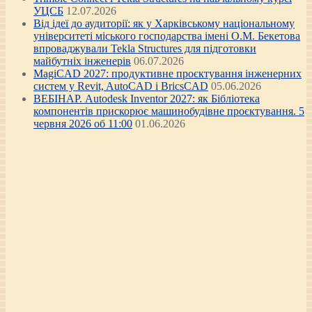
УЦСБ
12.07.2026
Від ідеї до аудиторії: як у Харківському національному
університеті міського господарства імені О.М. Бекетова
впроваджували Tekla Structures для підготовки
майбутніх інженерів
06.07.2026
MagiCAD 2027: продуктивне проєктування інженерних
систем у Revit, AutoCAD і BricsCAD
05.06.2026
ВЕБІНАР. Autodesk Inventor 2027: як Бібліотека
компонентів прискорює машинобудівне проєктування. 5
червня 2026 об 11:00
01.06.2026