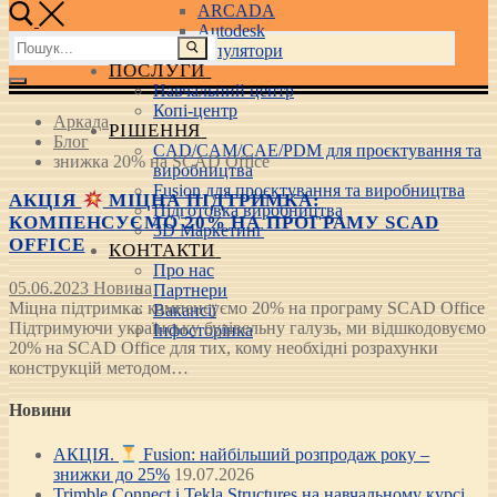
ARCADA
Autodesk
Пошук:
3D маніпулятори
ПОСЛУГИ
Навчальний центр
Копі-центр
Аркада
РІШЕННЯ
Блог
CAD/CAM/CAE/PDM для проєктування та
знижка 20% на SCAD Office
виробництва
Fusion для проєктування та виробництва
АКЦІЯ
МІЦНА ПІДТРИМКА:
Підготовка виробництва
КОМПЕНСУЄМО 20% НА ПРОГРАМУ SCAD
3D Маркетинг
OFFICE
КОНТАКТИ
Про нас
05.06.2023
Новина
Партнери
Міцна підтримка: компенсуємо 20% на програму SCAD Office
Вакансії
Підтримуючи українську будівельну галузь, ми відшкодовуємо
Інфосторінка
20% на SCAD Office для тих, кому необхідні розрахунки
конструкцій методом…
Новини
АКЦІЯ.
Fusion: найбільший розпродаж року –
знижки до 25%
19.07.2026
Trimble Connect і Tekla Structures на навчальному курсі