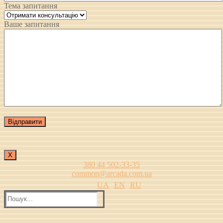
Тема запитання
Ваше запитання
Х
380 44 502-33-35
common@arcada.com.ua
UA
EN
RU
Пошук: