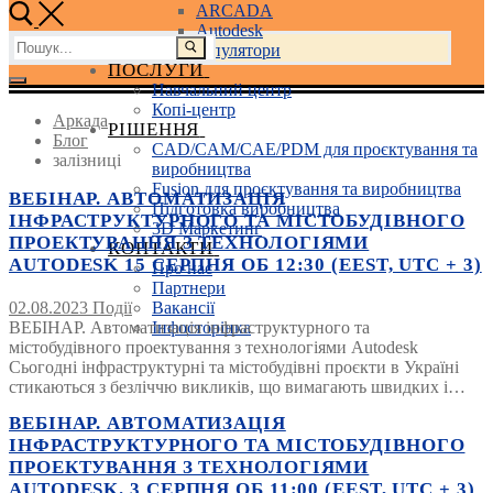
ARCADA
Autodesk
Пошук:
3D маніпулятори
ПОСЛУГИ
Навчальний центр
Копі-центр
Аркада
РІШЕННЯ
Блог
CAD/CAM/CAE/PDM для проєктування та
залізниці
виробництва
Fusion для проєктування та виробництва
ВЕБІНАР. АВТОМАТИЗАЦІЯ
Підготовка виробництва
ІНФРАСТРУКТУРНОГО ТА МІСТОБУДІВНОГО
3D Маркетинг
ПРОЕКТУВАННЯ З ТЕХНОЛОГІЯМИ
КОНТАКТИ
AUTODESK 15 СЕРПНЯ ОБ 12:30 (EEST, UTC + 3)
Про нас
Партнери
02.08.2023
Події
Вакансії
ВЕБІНАР. Автоматизація інфраструктурного та
Інфосторінка
містобудівного проектування з технологіями Autodesk
Сьогодні інфраструктурні та містобудівні проєкти в Україні
стикаються з безліччю викликів, що вимагають швидких і…
ВЕБІНАР. АВТОМАТИЗАЦІЯ
ІНФРАСТРУКТУРНОГО ТА МІСТОБУДІВНОГО
ПРОЕКТУВАННЯ З ТЕХНОЛОГІЯМИ
AUTODESK. 3 СЕРПНЯ ОБ 11:00 (EEST, UTC + 3)