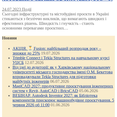
24.07.2023
Події
Сьогодні інфраструктурні та містобудівні проєкти в Україні
стикаються з безліччю викликів, що вимагають швидких і
ефективних рішень. Швидкість і гнучкість - стають
основними перевагами проєктних…
Новини
АКЦІЯ.
Fusion: найбільший розпродаж року –
знижки до 25%
19.07.2026
Trimble Connect і Tekla Structures на навчальному курсі
УЦСБ
12.07.2026
Від ідеї до аудиторії: як у Харківському національному
університеті міського господарства імені О.М. Бекетова
впроваджували Tekla Structures для підготовки
майбутніх інженерів
06.07.2026
MagiCAD 2027: продуктивне проєктування інженерних
систем у Revit, AutoCAD і BricsCAD
05.06.2026
ВЕБІНАР. Autodesk Inventor 2027: як Бібліотека
компонентів прискорює машинобудівне проєктування. 5
червня 2026 об 11:00
01.06.2026