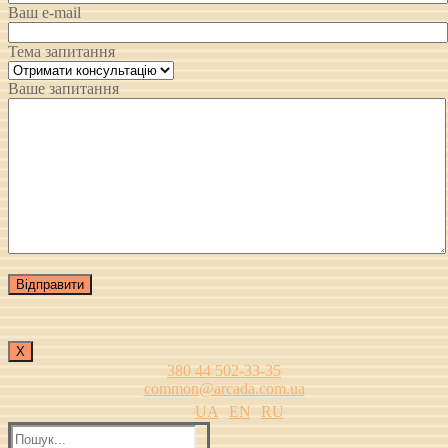
Ваш e-mail
Тема запитання
Ваше запитання
Х
380 44 502-33-35
common@arcada.com.ua
UA
EN
RU
Пошук: