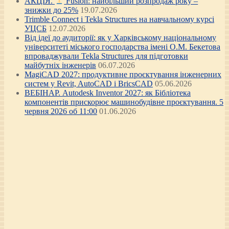
АКЦІЯ.
Fusion: найбільший розпродаж року –
знижки до 25%
19.07.2026
Trimble Connect і Tekla Structures на навчальному курсі
УЦСБ
12.07.2026
Від ідеї до аудиторії: як у Харківському національному
університеті міського господарства імені О.М. Бекетова
впроваджували Tekla Structures для підготовки
майбутніх інженерів
06.07.2026
MagiCAD 2027: продуктивне проєктування інженерних
систем у Revit, AutoCAD і BricsCAD
05.06.2026
ВЕБІНАР. Autodesk Inventor 2027: як Бібліотека
компонентів прискорює машинобудівне проєктування. 5
червня 2026 об 11:00
01.06.2026