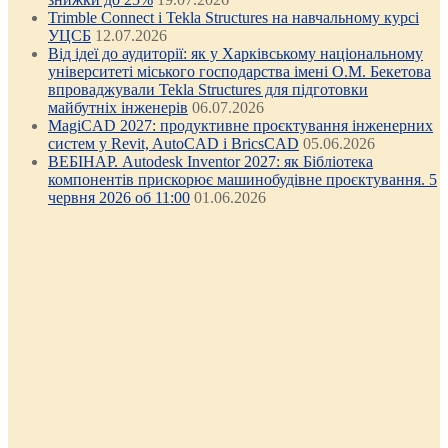
Trimble Connect і Tekla Structures на навчальному курсі
УЦСБ
12.07.2026
Від ідеї до аудиторії: як у Харківському національному
університеті міського господарства імені О.М. Бекетова
впроваджували Tekla Structures для підготовки
майбутніх інженерів
06.07.2026
MagiCAD 2027: продуктивне проєктування інженерних
систем у Revit, AutoCAD і BricsCAD
05.06.2026
ВЕБІНАР. Autodesk Inventor 2027: як Бібліотека
компонентів прискорює машинобудівне проєктування. 5
червня 2026 об 11:00
01.06.2026