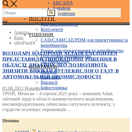
ARCADA
Autodesk
Пошук:
3D маніпулятори
ПОСЛУГИ
Навчальний центр
Копі-центр
Аркада
РІШЕННЯ
Блог
CAD/CAM/CAE/PDM для проєктування та
ultraFluidX
виробництва
Fusion для проєктування та виробництва
ВОЛОДАРІ НАГОРОДИ ALTAIR ENLIGHTEN
Підготовка виробництва
ПРЕДСТАВИЛИ ІННОВАЦІЙНІ РІШЕННЯ В
3D Маркетинг
ОБЛАСТІ ДИЗАЙНУ, ЩО ДОЗВОЛЯЮТЬ
КОНТАКТИ
ЗНИЗИТИ ВИКИДИ ВУГЛЕКИСЛОГО ГАЗУ В
Про нас
АВТОМОБІЛЬНІЙ ПРОМИСЛОВОСТІ
Партнери
Вакансії
Інфосторінка
05.08.2021
Новина
ТРОЙ, Мічиган – 4 серпня 2021 року – компанія Altair,
світовий лідер в області конвергентного моделювання,
високопродуктивних обчислень і штучного інтелекту, з
гордістю оголошує переможців…
Новини