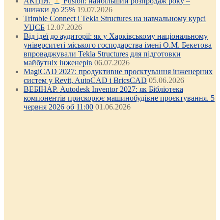
АКЦІЯ.
Fusion: найбільший розпродаж року –
знижки до 25%
19.07.2026
Trimble Connect і Tekla Structures на навчальному курсі
УЦСБ
12.07.2026
Від ідеї до аудиторії: як у Харківському національному
університеті міського господарства імені О.М. Бекетова
впроваджували Tekla Structures для підготовки
майбутніх інженерів
06.07.2026
MagiCAD 2027: продуктивне проєктування інженерних
систем у Revit, AutoCAD і BricsCAD
05.06.2026
ВЕБІНАР. Autodesk Inventor 2027: як Бібліотека
компонентів прискорює машинобудівне проєктування. 5
червня 2026 об 11:00
01.06.2026