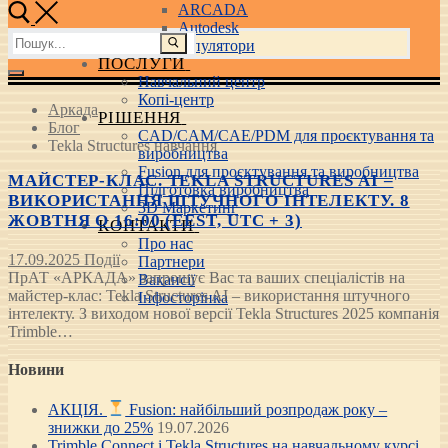
ARCADA
Autodesk
Пошук:
3D маніпулятори
ПОСЛУГИ
Навчальний центр
Копі-центр
Аркада
РІШЕННЯ
Блог
CAD/CAM/CAE/PDM для проєктування та
Tekla Structures навчання
виробництва
Fusion для проєктування та виробництва
МАЙСТЕР-КЛАС. TEKLA STRUCTURES AI –
Підготовка виробництва
ВИКОРИСТАННЯ ШТУЧНОГО ІНТЕЛЕКТУ. 8
3D Маркетинг
ЖОВТНЯ О 16:00 (EEST, UTC + 3)
КОНТАКТИ
Про нас
17.09.2025
Події
Партнери
ПрАТ «АРКАДА» запрошує Вас та ваших спеціалістів на
Вакансії
майстер-клас: Tekla Structures AI – використання штучного
Інфосторінка
інтелекту. З виходом нової версії Tekla Structures 2025 компанія
Trimble…
Новини
АКЦІЯ.
Fusion: найбільший розпродаж року –
знижки до 25%
19.07.2026
Trimble Connect і Tekla Structures на навчальному курсі