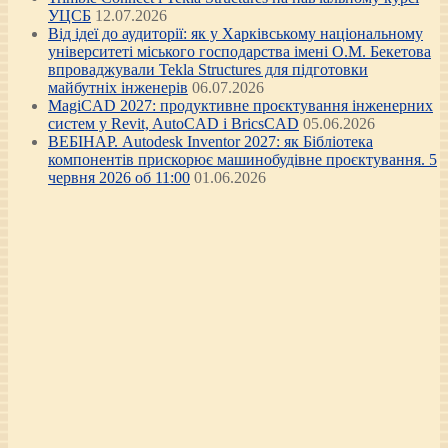
УЦСБ
12.07.2026
Від ідеї до аудиторії: як у Харківському національному
університеті міського господарства імені О.М. Бекетова
впроваджували Tekla Structures для підготовки
майбутніх інженерів
06.07.2026
MagiCAD 2027: продуктивне проєктування інженерних
систем у Revit, AutoCAD і BricsCAD
05.06.2026
ВЕБІНАР. Autodesk Inventor 2027: як Бібліотека
компонентів прискорює машинобудівне проєктування. 5
червня 2026 об 11:00
01.06.2026