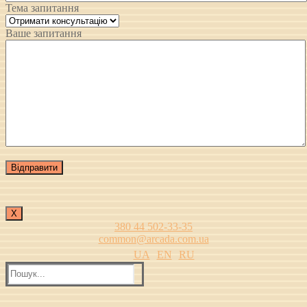
Тема запитання
Ваше запитання
Х
380 44 502-33-35
common@arcada.com.ua
UA
EN
RU
Пошук: