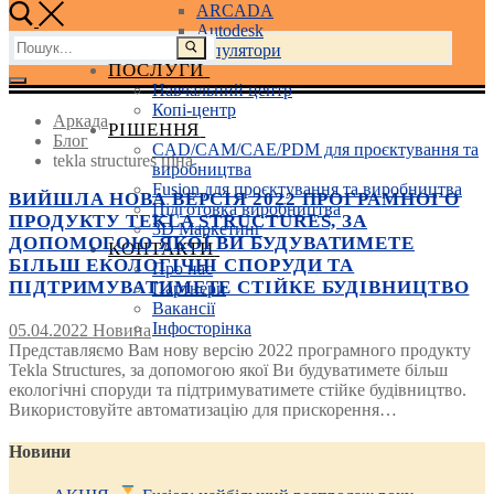
ARCADA
Autodesk
Пошук:
3D маніпулятори
ПОСЛУГИ
Навчальний центр
Копі-центр
Аркада
РІШЕННЯ
Блог
CAD/CAM/CAE/PDM для проєктування та
tekla structures ціна
виробництва
Fusion для проєктування та виробництва
ВИЙШЛА НОВА ВЕРСІЯ 2022 ПРОГРАМНОГО
Підготовка виробництва
ПРОДУКТУ TEKLA STRUCTURES, ЗА
3D Маркетинг
ДОПОМОГОЮ ЯКОЇ ВИ БУДУВАТИМЕТЕ
КОНТАКТИ
БІЛЬШ ЕКОЛОГІЧНІ СПОРУДИ ТА
Про нас
ПІДТРИМУВАТИМЕТЕ СТІЙКЕ БУДІВНИЦТВО
Партнери
Вакансії
Інфосторінка
05.04.2022
Новина
Представляємо Вам нову версію 2022 програмного продукту
Tekla Structures, за допомогою якої Ви будуватимете більш
екологічні споруди та підтримуватимете стійке будівництво.
Використовуйте автоматизацію для прискорення…
Новини