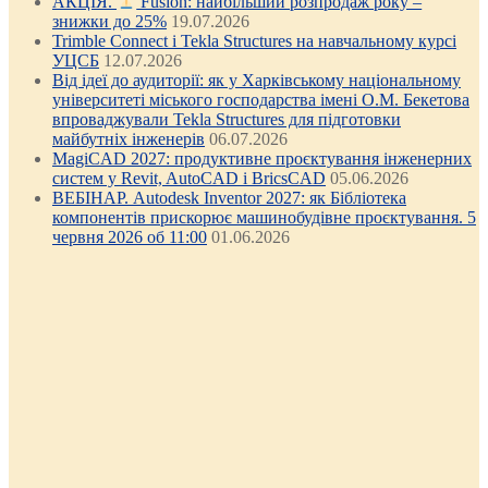
АКЦІЯ.
Fusion: найбільший розпродаж року –
знижки до 25%
19.07.2026
Trimble Connect і Tekla Structures на навчальному курсі
УЦСБ
12.07.2026
Від ідеї до аудиторії: як у Харківському національному
університеті міського господарства імені О.М. Бекетова
впроваджували Tekla Structures для підготовки
майбутніх інженерів
06.07.2026
MagiCAD 2027: продуктивне проєктування інженерних
систем у Revit, AutoCAD і BricsCAD
05.06.2026
ВЕБІНАР. Autodesk Inventor 2027: як Бібліотека
компонентів прискорює машинобудівне проєктування. 5
червня 2026 об 11:00
01.06.2026