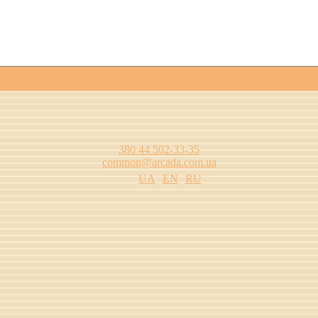
380 44 502-33-35
common@arcada.com.ua
UA
EN
RU
цтва