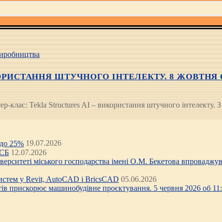
иробництва
РИСТАННЯ ШТУЧНОГО ІНТЕЛЕКТУ. 8 ЖОВТНЯ О 16
лас: Tekla Structures AI – використання штучного інтелекту. З в
 до 25%
19.07.2026
ЦСБ
12.07.2026
ніверситеті міського господарства імені О.М. Бекетова впроваджув
стем у Revit, AutoCAD і BricsCAD
05.06.2026
тів прискорює машинобудівне проєктування. 5 червня 2026 об 11