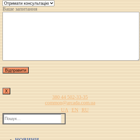
Ваше запитання
Х
380 44 502-33-35
common@arcada.com.ua
UA
EN
RU
Пошук:
НОВИНИ