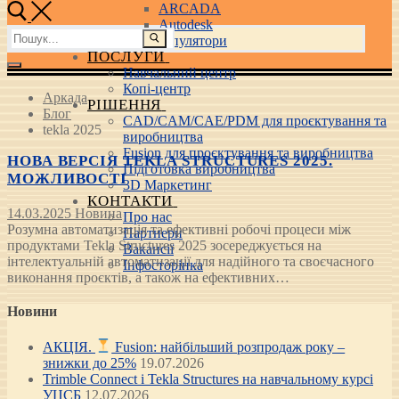
ARCADA
Autodesk
Пошук:
3D маніпулятори
ПОСЛУГИ
Навчальний центр
Копі-центр
Аркада
РІШЕННЯ
Блог
CAD/CAM/CAE/PDM для проєктування та
tekla 2025
виробництва
Fusion для проєктування та виробництва
НОВА ВЕРСІЯ TEKLA STRUCTURES 2025.
Підготовка виробництва
МОЖЛИВОСТІ
3D Маркетинг
КОНТАКТИ
14.03.2025
Новина
Про нас
Розумна автоматизація та ефективні робочі процеси між
Партнери
продуктами Tekla Structures 2025 зосереджується на
Вакансії
інтелектуальній автоматизації для надійного та своєчасного
Інфосторінка
виконання проєктів, а також на ефективних…
Новини
АКЦІЯ.
Fusion: найбільший розпродаж року –
знижки до 25%
19.07.2026
Trimble Connect і Tekla Structures на навчальному курсі
УЦСБ
12.07.2026