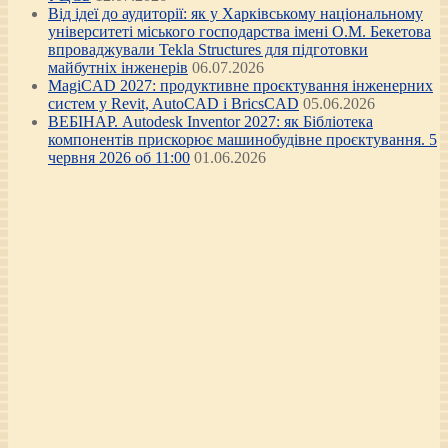
Від ідеї до аудиторії: як у Харківському національному
університеті міського господарства імені О.М. Бекетова
впроваджували Tekla Structures для підготовки
майбутніх інженерів
06.07.2026
MagiCAD 2027: продуктивне проєктування інженерних
систем у Revit, AutoCAD і BricsCAD
05.06.2026
ВЕБІНАР. Autodesk Inventor 2027: як Бібліотека
компонентів прискорює машинобудівне проєктування. 5
червня 2026 об 11:00
01.06.2026