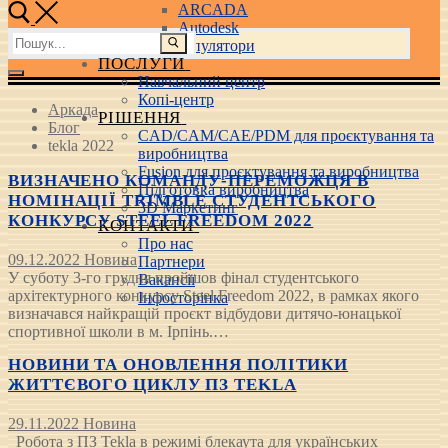
ARCADA
Autodesk
Пошук:
3D маніпулятори
ПОСЛУГИ
Навчальний центр
Копі-центр
Аркада
РІШЕННЯ
Блог
CAD/CAM/CAE/PDM для проєктування та
tekla 2022
виробництва
Fusion для проєктування та виробництва
ВИЗНАЧЕНО КОМАНДУ-ПЕРЕМОЖЦЯ В
Підготовка виробництва
НОМІНАЦІЇ TRIMBLE СТУДЕНТСЬКОГО
3D Маркетинг
КОНКУРСУ STEEL FREEDOM 2022
КОНТАКТИ
Про нас
09.12.2022
Новина
Партнери
У суботу 3-го грудня пройшов фінал студентського
Вакансії
архітектурного конкурсу Steel Freedom 2022, в рамках якого
Інфосторінка
визначався найкращій проєкт відбудови дитячо-юнацької
спортивної школи в м. Ірпінь.…
НОВИНИ ТА ОНОВЛЕННЯ ПОЛІТИКИ
ЖИТТЄВОГО ЦИКЛУ ПЗ TEKLA
29.11.2022
Новина
Робота з ПЗ Tekla в режимі блекаута для українських