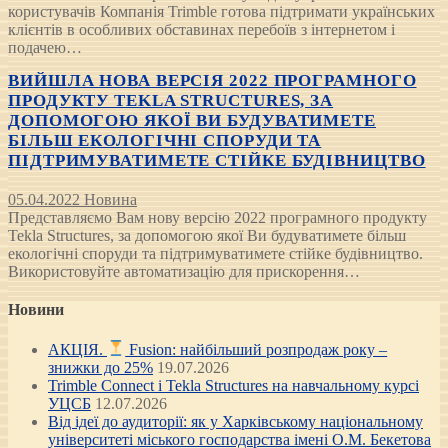
користувачів Компанія Trimble готова підтримати українських
клієнтів в особливих обставинах перебоїв з інтернетом і
подачею…
ВИЙШЛА НОВА ВЕРСІЯ 2022 ПРОГРАМНОГО
ПРОДУКТУ TEKLA STRUCTURES, ЗА
ДОПОМОГОЮ ЯКОЇ ВИ БУДУВАТИМЕТЕ
БІЛЬШ ЕКОЛОГІЧНІ СПОРУДИ ТА
ПІДТРИМУВАТИМЕТЕ СТІЙКЕ БУДІВНИЦТВО
05.04.2022
Новина
Представляємо Вам нову версію 2022 програмного продукту
Tekla Structures, за допомогою якої Ви будуватимете більш
екологічні споруди та підтримуватимете стійке будівництво.
Використовуйте автоматизацію для прискорення…
Новини
АКЦІЯ.
Fusion: найбільший розпродаж року –
знижки до 25%
19.07.2026
Trimble Connect і Tekla Structures на навчальному курсі
УЦСБ
12.07.2026
Від ідеї до аудиторії: як у Харківському національному
університеті міського господарства імені О.М. Бекетова