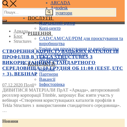
ARCADA
Autodesk
Пошук:
3D маніпулятори
ПОСЛУГИ
Навчальний центр
Копі-центр
Аркада
РІШЕННЯ
Блог
CAD/CAM/CAE/PDM для проєктування та
Structures
виробництва
Fusion для проєктування та виробництва
СТВОРЕННЯ КОРИСТУВАЦЬКИХ КАТАЛОГІВ
Підготовка виробництва
ПРОФІЛІВ В TEKLA STRUCTURES З
3D Маркетинг
ВИКОРИСТАННЯМ СТАНДАРТНОГО
КОНТАКТИ
СЕРЕДОВИЩА. 10 ГРУДНЯ ОБ 11:00 (EEST, UTC
Про нас
+ 3). ВЕБІНАР
Партнери
Вакансії
Інфосторінка
07.12.2020
Події
ДИВИТИСЯ МАТЕРІАЛИ ПрАТ «Аркада», авторизований
реселлер корпорації Trimble, запрошує Вас взяти участь у
вебінарі «Створення користувацьких каталогів профілів в
Tekla Structures з використанням стандартного середовища».
…
Новини