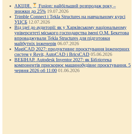
АКЦІЯ.
Fusion: найбільший розпродаж року –
знижки до 25%
19.07.2026
Trimble Connect і Tekla Structures на навчальному курсі
УЦСБ
12.07.2026
Від ідеї до аудиторії: як у Харківському національному
університеті міського господарства імені О.М. Бекетова
впроваджували Tekla Structures для підготовки
майбутніх інженерів
06.07.2026
MagiCAD 2027: продуктивне проєктування інженерних
систем у Revit, AutoCAD і BricsCAD
05.06.2026
ВЕБІНАР. Autodesk Inventor 2027: як Бібліотека
компонентів прискорює машинобудівне проєктування. 5
червня 2026 об 11:00
01.06.2026