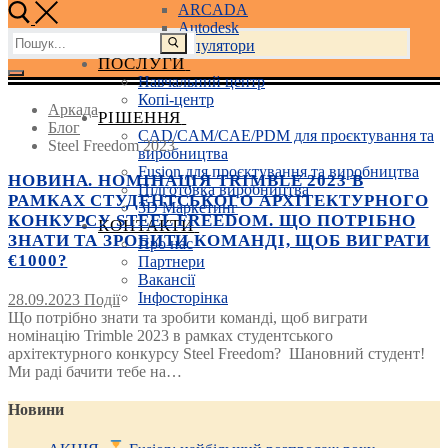
ARCADA
Autodesk
Пошук:
3D маніпулятори
ПОСЛУГИ
Навчальний центр
Копі-центр
Аркада
РІШЕННЯ
Блог
CAD/CAM/CAE/PDM для проєктування та
Steel Freedom 2023
виробництва
Fusion для проєктування та виробництва
НОВИНА. НОМІНАЦІЯ TRIMBLE 2023 В
Підготовка виробництва
РАМКАХ СТУДЕНТСЬКОГО АРХІТЕКТУРНОГО
3D Маркетинг
КОНКУРСУ STEEL FREEDOM. ЩО ПОТРІБНО
КОНТАКТИ
ЗНАТИ ТА ЗРОБИТИ КОМАНДІ, ЩОБ ВИГРАТИ
Про нас
€1000?
Партнери
Вакансії
Інфосторінка
28.09.2023
Події
Що потрібно знати та зробити команді, щоб виграти
номінацію Trimble 2023 в рамках студентського
архітектурного конкурсу Steel Freedom? Шановний студент!
Ми раді бачити тебе на…
Новини