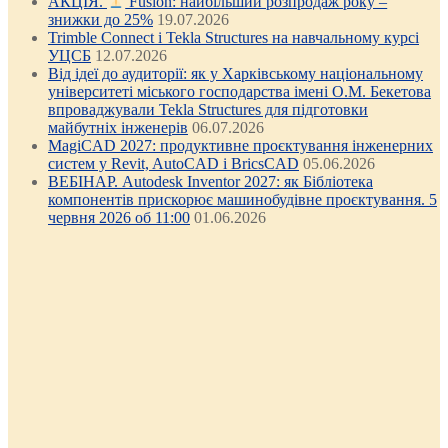
АКЦІЯ.
Fusion: найбільший розпродаж року –
знижки до 25%
19.07.2026
Trimble Connect і Tekla Structures на навчальному курсі
УЦСБ
12.07.2026
Від ідеї до аудиторії: як у Харківському національному
університеті міського господарства імені О.М. Бекетова
впроваджували Tekla Structures для підготовки
майбутніх інженерів
06.07.2026
MagiCAD 2027: продуктивне проєктування інженерних
систем у Revit, AutoCAD і BricsCAD
05.06.2026
ВЕБІНАР. Autodesk Inventor 2027: як Бібліотека
компонентів прискорює машинобудівне проєктування. 5
червня 2026 об 11:00
01.06.2026