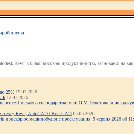
иробництва
desk Revit з більш високою продуктивністю, заснованої на ваши
 до 25%
19.07.2026
ЦСБ
12.07.2026
ніверситеті міського господарства імені О.М. Бекетова впроваджув
стем у Revit, AutoCAD і BricsCAD
05.06.2026
тів прискорює машинобудівне проєктування. 5 червня 2026 об 11