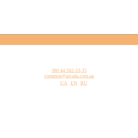
380 44 502-33-35
common@arcada.com.ua
UA
EN
RU
цтва