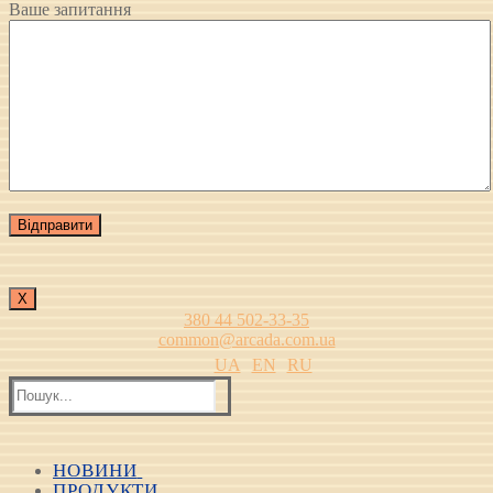
Ваше запитання
Х
380 44 502-33-35
common@arcada.com.ua
UA
EN
RU
Пошук:
НОВИНИ
ПРОДУКТИ
Всі новини