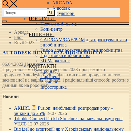
ARCADA
Autodesk
Пошук:
3D маніпулятори
ПОСЛУГИ
Навчальний центр
Копі-центр
Аркада
РІШЕННЯ
Блог
CAD/CAM/CAE/PDM для проєктування та
Revit 2023
виробництва
Fusion для проєктування та виробництва
AUTODESK REVIT 2023. ЩО НОВОГО?
Підготовка виробництва
3D Маркетинг
06.04.2022
Новина
КОНТАКТИ
Представляємо Вам нову версію 2023 програмного
Про нас
продукту Autodesk Revit з більш високою продуктивністю,
Партнери
заснованої на ваших запитах, і раціональніші способи роботи з
Вакансії
даними як на робочому…
Інфосторінка
Новини
АКЦІЯ.
Fusion: найбільший розпродаж року –
знижки до 25%
19.07.2026
Trimble Connect і Tekla Structures на навчальному курсі
УЦСБ
12.07.2026
Від ідеї до аудиторії: як у Харківському національному