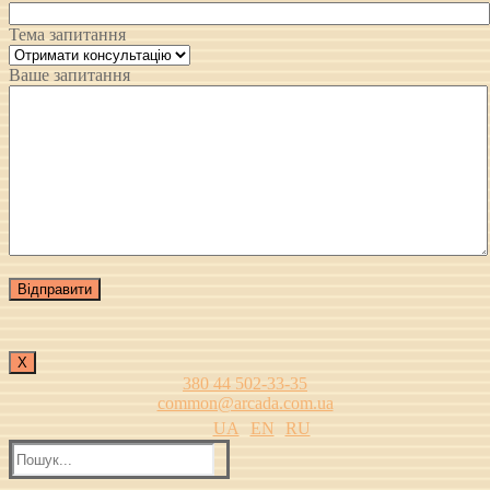
Тема запитання
Ваше запитання
Х
380 44 502-33-35
common@arcada.com.ua
UA
EN
RU
Пошук: