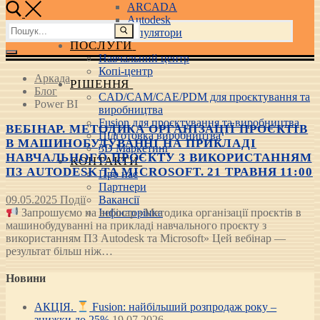
ARCADA
Autodesk
Пошук:
3D маніпулятори
ПОСЛУГИ
Навчальний центр
Копі-центр
Аркада
РІШЕННЯ
Блог
CAD/CAM/CAE/PDM для проєктування та
Power BI
виробництва
Fusion для проєктування та виробництва
ВЕБІНАР. МЕТОДИКА ОРГАНІЗАЦІЇ ПРОЄКТІВ
Підготовка виробництва
В МАШИНОБУДУВАННІ НА ПРИКЛАДІ
3D Маркетинг
НАВЧАЛЬНОГО ПРОЄКТУ З ВИКОРИСТАННЯМ
КОНТАКТИ
ПЗ AUTODESK ТА MICROSOFT. 21 ТРАВНЯ 11:00
Про нас
Партнери
09.05.2025
Події
Вакансії
Інфосторінка
Запрошуємо на вебінар «Методика організації проєктів в
машинобудуванні на прикладі навчального проєкту з
використанням ПЗ Autodesk та Microsoft» Цей вебінар —
результат більш ніж…
Новини
АКЦІЯ.
Fusion: найбільший розпродаж року –
знижки до 25%
19.07.2026