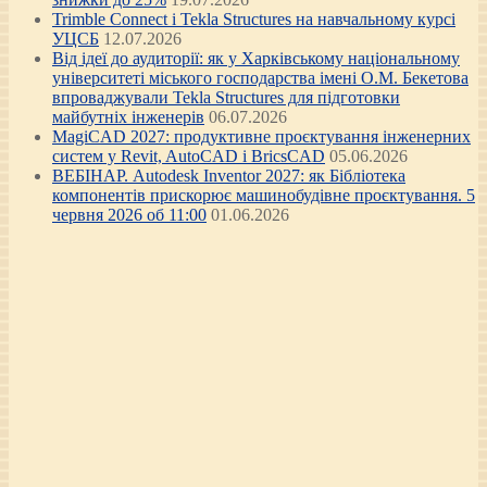
Trimble Connect і Tekla Structures на навчальному курсі
УЦСБ
12.07.2026
Від ідеї до аудиторії: як у Харківському національному
університеті міського господарства імені О.М. Бекетова
впроваджували Tekla Structures для підготовки
майбутніх інженерів
06.07.2026
MagiCAD 2027: продуктивне проєктування інженерних
систем у Revit, AutoCAD і BricsCAD
05.06.2026
ВЕБІНАР. Autodesk Inventor 2027: як Бібліотека
компонентів прискорює машинобудівне проєктування. 5
червня 2026 об 11:00
01.06.2026