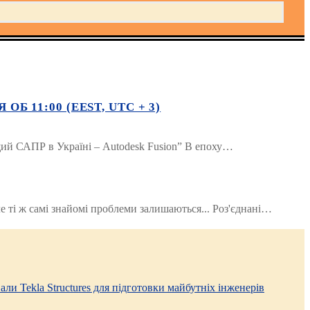
Б 11:00 (EEST, UTC + 3)
щий САПР в Україні – Autodesk Fusion” В епоху…
ле ті ж самі знайомі проблеми залишаються... Роз'єднані…
али Tekla Structures для підготовки майбутніх інженерів