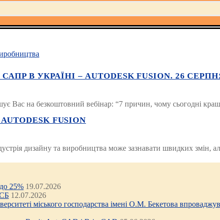
иробництва
ПР В УКРАЇНІ – AUTODESK FUSION. 26 СЕРПНЯ О
ує Вас на безкоштовний вебінар: “7 причин, чому сьогодні кра
AUTODESK FUSION
Індустрія дизайну та виробництва може зазнавати швидких змін, а
 до 25%
19.07.2026
ЦСБ
12.07.2026
ніверситеті міського господарства імені О.М. Бекетова впроваджув