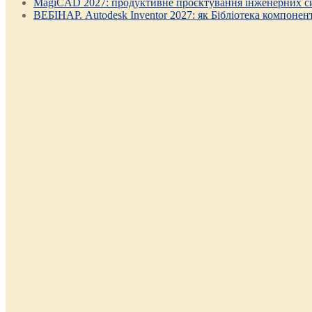
MagiCAD 2027: продуктивне проєктування інженерних си
ВЕБІНАР. Autodesk Inventor 2027: як Бібліотека компонен