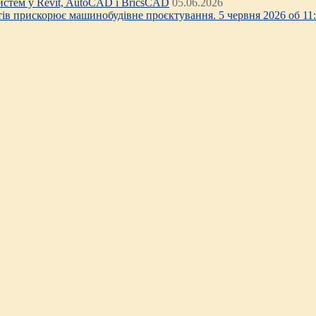
стем у Revit, AutoCAD і BricsCAD
05.06.2026
тів прискорює машинобудівне проєктування. 5 червня 2026 об 11