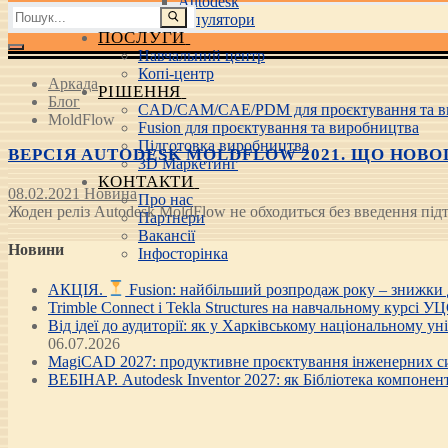
Autodesk
Пошук:
3D маніпулятори
ПОСЛУГИ
Навчальний центр
Копі-центр
Аркада
РІШЕННЯ
Блог
CAD/CAM/CAE/PDM для проєктування та в
MoldFlow
Fusion для проєктування та виробництва
Підготовка виробництва
ВЕРСІЯ AUTODESK MOLDFLOW 2021. ЩО НОВО
3D Маркетинг
КОНТАКТИ
08.02.2021
Новина
Про нас
Жоден реліз Autodesk MoldFlow не обходиться без введення під
Партнери
Вакансії
Новини
Інфосторінка
АКЦІЯ.
Fusion: найбільший розпродаж року – знижки
Trimble Connect і Tekla Structures на навчальному курсі У
Від ідеї до аудиторії: як у Харківському національному у
06.07.2026
MagiCAD 2027: продуктивне проєктування інженерних си
ВЕБІНАР. Autodesk Inventor 2027: як Бібліотека компонен