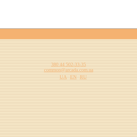
380 44 502-33-35
common@arcada.com.ua
UA
EN
RU
цтва