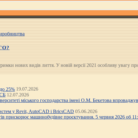
иробництва
ГО?
тримки нових видів лиття. У новій версії 2021 особливу увагу 
 до 25%
19.07.2026
ЦСБ
12.07.2026
ніверситеті міського господарства імені О.М. Бекетова впроваджув
стем у Revit, AutoCAD і BricsCAD
05.06.2026
тів прискорює машинобудівне проєктування. 5 червня 2026 об 11