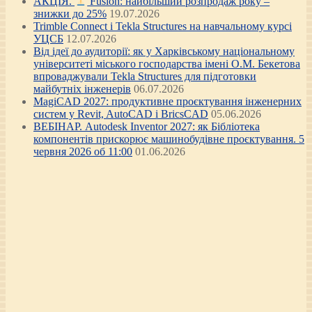
АКЦІЯ.
Fusion: найбільший розпродаж року –
знижки до 25%
19.07.2026
Trimble Connect і Tekla Structures на навчальному курсі
УЦСБ
12.07.2026
Від ідеї до аудиторії: як у Харківському національному
університеті міського господарства імені О.М. Бекетова
впроваджували Tekla Structures для підготовки
майбутніх інженерів
06.07.2026
MagiCAD 2027: продуктивне проєктування інженерних
систем у Revit, AutoCAD і BricsCAD
05.06.2026
ВЕБІНАР. Autodesk Inventor 2027: як Бібліотека
компонентів прискорює машинобудівне проєктування. 5
червня 2026 об 11:00
01.06.2026