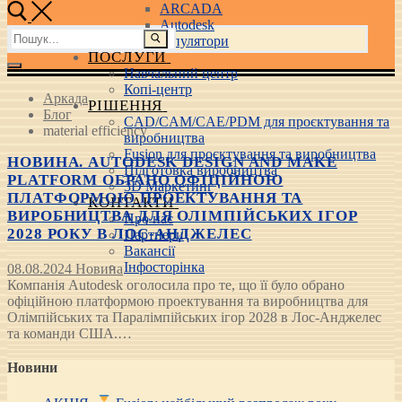
ARCADA
Autodesk
Пошук:
3D маніпулятори
ПОСЛУГИ
Навчальний центр
Копі-центр
Аркада
РІШЕННЯ
Блог
CAD/CAM/CAE/PDM для проєктування та
material efficiency
виробництва
Fusion для проєктування та виробництва
НОВИНА. AUTODESK DESIGN AND MAKE
Підготовка виробництва
PLATFORM ОБРАНО ОФІЦІЙНОЮ
3D Маркетинг
ПЛАТФОРМОЮ ПРОЕКТУВАННЯ ТА
КОНТАКТИ
ВИРОБНИЦТВА ДЛЯ ОЛІМПІЙСЬКИХ ІГОР
Про нас
2028 РОКУ В ЛОС-АНДЖЕЛЕС
Партнери
Вакансії
Інфосторінка
08.08.2024
Новина
Компанія Autodesk оголосила про те, що її було обрано
офіційною платформою проектування та виробництва для
Олімпійських та Паралімпійських ігор 2028 в Лос-Анджелес
та команди США.…
Новини