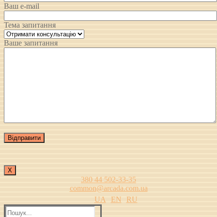
Ваш e-mail
Тема запитання
Ваше запитання
Х
380 44 502-33-35
common@arcada.com.ua
UA
EN
RU
Пошук: