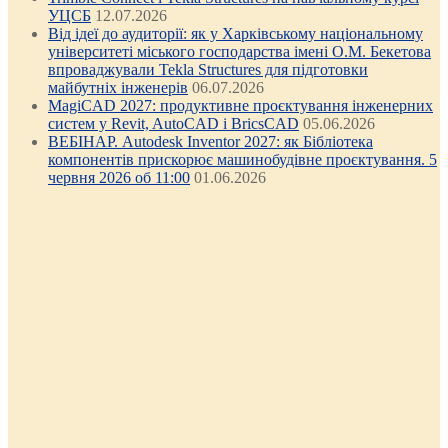
УЦСБ
12.07.2026
Від ідеї до аудиторії: як у Харківському національному
університеті міського господарства імені О.М. Бекетова
впроваджували Tekla Structures для підготовки
майбутніх інженерів
06.07.2026
MagiCAD 2027: продуктивне проєктування інженерних
систем у Revit, AutoCAD і BricsCAD
05.06.2026
ВЕБІНАР. Autodesk Inventor 2027: як Бібліотека
компонентів прискорює машинобудівне проєктування. 5
червня 2026 об 11:00
01.06.2026