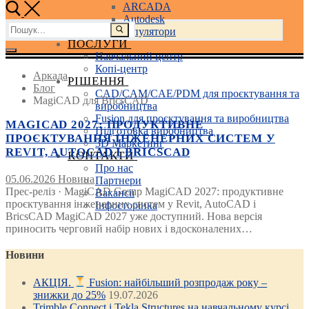
ARCADA
Autodesk
Пошук:
3D маніпулятори
ПОСЛУГИ
Навчальний центр
Копі-центр
Аркада
РІШЕННЯ
Блог
CAD/CAM/CAE/PDM для проєктування та
MagiCAD для BricsCAD
виробництва
Fusion для проєктування та виробництва
MAGICAD 2027: ПРОДУКТИВНЕ
Підготовка виробництва
ПРОЄКТУВАННЯ ІНЖЕНЕРНИХ СИСТЕМ У
3D Маркетинг
REVIT, AUTOCAD І BRICSCAD
КОНТАКТИ
Про нас
05.06.2026
Новина
Партнери
Прес-реліз · MagiCAD Group MagiCAD 2027: продуктивне
Вакансії
проєктування інженерних систем у Revit, AutoCAD і
Інфосторінка
BricsCAD MagiCAD 2027 уже доступний. Нова версія
приносить черговий набір нових і вдосконалених…
Новини
АКЦІЯ.
Fusion: найбільший розпродаж року –
знижки до 25%
19.07.2026
Trimble Connect і Tekla Structures на навчальному курсі