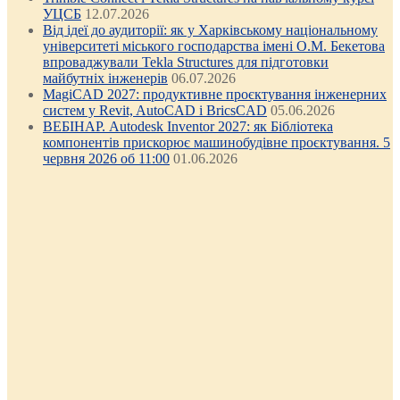
УЦСБ
12.07.2026
Від ідеї до аудиторії: як у Харківському національному
університеті міського господарства імені О.М. Бекетова
впроваджували Tekla Structures для підготовки
майбутніх інженерів
06.07.2026
MagiCAD 2027: продуктивне проєктування інженерних
систем у Revit, AutoCAD і BricsCAD
05.06.2026
ВЕБІНАР. Autodesk Inventor 2027: як Бібліотека
компонентів прискорює машинобудівне проєктування. 5
червня 2026 об 11:00
01.06.2026