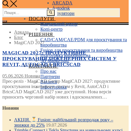
ARCADA
Autodesk
Пошук:
3D маніпулятори
ПОСЛУГИ
Навчальний центр
Копі-центр
Аркада
РІШЕННЯ
Блог
CAD/CAM/CAE/PDM для проєктування та
MagiCAD 2027
виробництва
Fusion для проєктування та виробництва
MAGICAD 2027: ПРОДУКТИВНЕ
Підготовка виробництва
ПРОЄКТУВАННЯ ІНЖЕНЕРНИХ СИСТЕМ У
3D Маркетинг
REVIT, AUTOCAD І BRICSCAD
КОНТАКТИ
Про нас
05.06.2026
Новина
Партнери
Прес-реліз · MagiCAD Group MagiCAD 2027: продуктивне
Вакансії
проєктування інженерних систем у Revit, AutoCAD і
Інфосторінка
BricsCAD MagiCAD 2027 уже доступний. Нова версія
приносить черговий набір нових і вдосконалених…
Новини
АКЦІЯ.
Fusion: найбільший розпродаж року –
знижки до 25%
19.07.2026
Trimble Connect і Tekla Structures на навчальному курсі