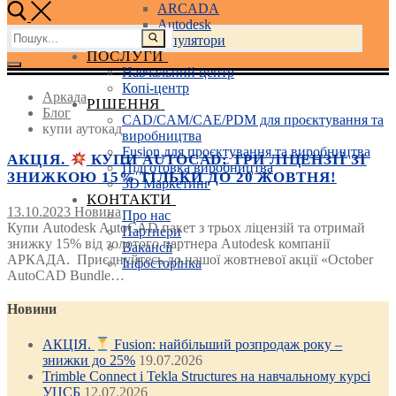
ARCADA
Autodesk
Пошук:
3D маніпулятори
ПОСЛУГИ
Навчальний центр
Копі-центр
Аркада
РІШЕННЯ
Блог
CAD/CAM/CAE/PDM для проєктування та
купи аутокад
виробництва
Fusion для проєктування та виробництва
АКЦІЯ.
КУПИ AUTOCAD: ТРИ ЛІЦЕНЗІЇ ЗІ
Підготовка виробництва
ЗНИЖКОЮ 15% ТІЛЬКИ ДО 20 ЖОВТНЯ!
3D Маркетинг
КОНТАКТИ
13.10.2023
Новина
Про нас
Купи Autodesk AutoCAD пакет з трьох ліцензій та отримай
Партнери
знижку 15% від золотого партнера Autodesk компанії
Вакансії
АРКАДА. Приєднуйтесь до нашої жовтневої акції «October
Інфосторінка
AutoCAD Bundle…
Новини
АКЦІЯ.
Fusion: найбільший розпродаж року –
знижки до 25%
19.07.2026
Trimble Connect і Tekla Structures на навчальному курсі
УЦСБ
12.07.2026