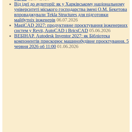
Від ідеї до аудиторії: як у Харківському національному
університеті міського господарства імені О.М. Бекетова
впроваджували Tekla Structures для підготовки
майбутніх інженерів
06.07.2026
MagiCAD 2027: продуктивне проєктування інженерних
систем у Revit, AutoCAD і BricsCAD
05.06.2026
ВЕБІНАР. Autodesk Inventor 2027: як Бібліотека
компонентів прискорює машинобудівне проєктування. 5
червня 2026 об 11:00
01.06.2026