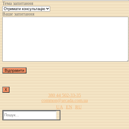
Тема запитання
Ваше запитання
Х
380 44 502-33-35
common@arcada.com.ua
UA
EN
RU
Пошук: