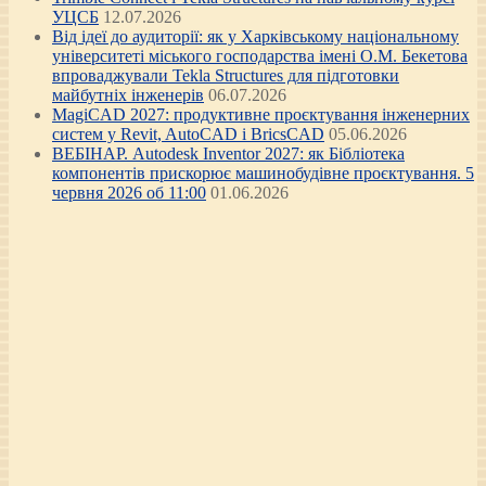
УЦСБ
12.07.2026
Від ідеї до аудиторії: як у Харківському національному
університеті міського господарства імені О.М. Бекетова
впроваджували Tekla Structures для підготовки
майбутніх інженерів
06.07.2026
MagiCAD 2027: продуктивне проєктування інженерних
систем у Revit, AutoCAD і BricsCAD
05.06.2026
ВЕБІНАР. Autodesk Inventor 2027: як Бібліотека
компонентів прискорює машинобудівне проєктування. 5
червня 2026 об 11:00
01.06.2026