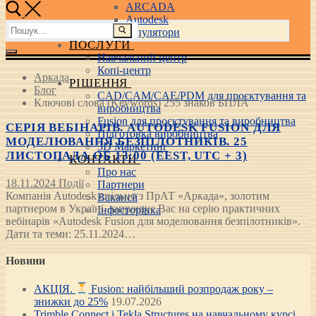
ARCADA
Autodesk
Пошук:
3D маніпулятори
ПОСЛУГИ
Навчальний центр
Копі-центр
Аркада
РІШЕННЯ
Блог
CAD/CAM/CAE/PDM для проєктування та
Ключові слова (Keywords) 255 знаков БПЛА
виробництва
Fusion для проєктування та виробництва
СЕРІЯ ВЕБІНАРІВ. AUTODESK FUSION ДЛЯ
Підготовка виробництва
МОДЕЛЮВАННЯ БЕЗПІЛОТНИКІВ. 25
3D Маркетинг
ЛИСТОПАДА ОБ 13:00 (EEST, UTC + 3)
КОНТАКТИ
Про нас
18.11.2024
Події
Партнери
Компанія Autodesk спільно з ПрАТ «Аркада», золотим
Вакансії
партнером в Україні, запрошує Вас на серію практичних
Інфосторінка
вебінарів «Autodesk Fusion для моделювання безпілотників».
Дати та теми: 25.11.2024…
Новини
АКЦІЯ.
Fusion: найбільший розпродаж року –
знижки до 25%
19.07.2026
Trimble Connect і Tekla Structures на навчальному курсі