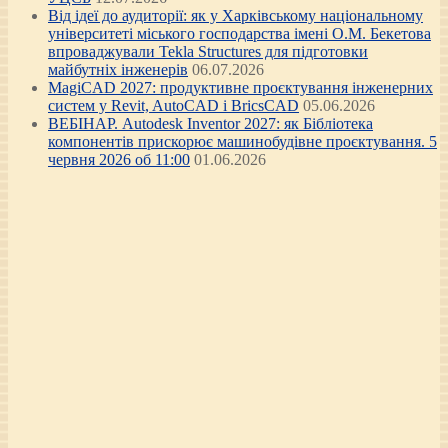
Від ідеї до аудиторії: як у Харківському національному
університеті міського господарства імені О.М. Бекетова
впроваджували Tekla Structures для підготовки
майбутніх інженерів
06.07.2026
MagiCAD 2027: продуктивне проєктування інженерних
систем у Revit, AutoCAD і BricsCAD
05.06.2026
ВЕБІНАР. Autodesk Inventor 2027: як Бібліотека
компонентів прискорює машинобудівне проєктування. 5
червня 2026 об 11:00
01.06.2026