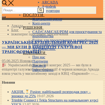
ARCADA
Autodesk
Пошук:
3D маніпулятори
ПОСЛУГИ
Навчальний центр
Копі-центр
Аркада
РІШЕННЯ
Блог
CAD/CAM/CAE/PDM для проєктування та
інженерне програмне забезпечення
виробництва
Fusion для проєктування та виробництва
УКРАЇНСЬКИЙ БУДІВЕЛЬНИЙ КОНГРЕС 2025
Підготовка виробництва
— МИ БУЛИ В ЕПІЦЕНТРІ ГАЛУЗЕВОЇ
3D Маркетинг
ТРАНСФОРМАЦІЇ!
КОНТАКТИ
Про нас
05.06.2025
Новина
Партнери
Український будівельний конгрес 2025 — ми були в
Вакансії
епіцентрі галузевої трансформації! 4 червня команда Аркада
Інфосторінка
взяла участь у масштабному заході в КВЦ «Парковий» —…
Новини
АКЦІЯ.
Fusion: найбільший розпродаж року –
знижки до 25%
19.07.2026
Trimble Connect і Tekla Structures на навчальному курсі
УЦСБ
12.07.2026