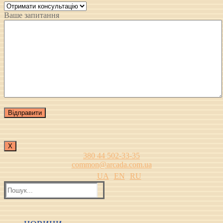
Ваше запитання
Х
380 44 502-33-35
common@arcada.com.ua
UA
EN
RU
Пошук: