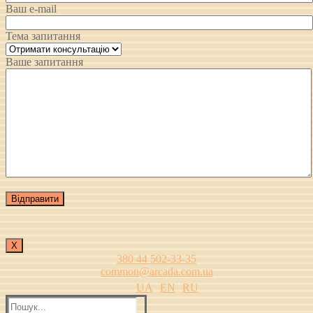
Ваш e-mail
Тема запитання
Ваше запитання
Х
380 44 502-33-35
common@arcada.com.ua
UA
EN
RU
Пошук: