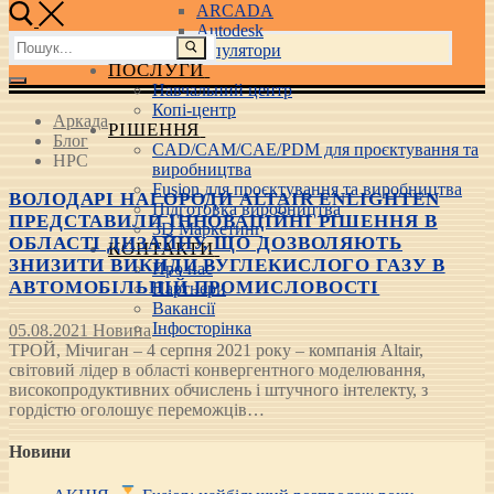
ARCADA
Autodesk
Пошук:
3D маніпулятори
ПОСЛУГИ
Навчальний центр
Копі-центр
Аркада
РІШЕННЯ
Блог
CAD/CAM/CAE/PDM для проєктування та
HPC
виробництва
Fusion для проєктування та виробництва
ВОЛОДАРІ НАГОРОДИ ALTAIR ENLIGHTEN
Підготовка виробництва
ПРЕДСТАВИЛИ ІННОВАЦІЙНІ РІШЕННЯ В
3D Маркетинг
ОБЛАСТІ ДИЗАЙНУ, ЩО ДОЗВОЛЯЮТЬ
КОНТАКТИ
ЗНИЗИТИ ВИКИДИ ВУГЛЕКИСЛОГО ГАЗУ В
Про нас
АВТОМОБІЛЬНІЙ ПРОМИСЛОВОСТІ
Партнери
Вакансії
Інфосторінка
05.08.2021
Новина
ТРОЙ, Мічиган – 4 серпня 2021 року – компанія Altair,
світовий лідер в області конвергентного моделювання,
високопродуктивних обчислень і штучного інтелекту, з
гордістю оголошує переможців…
Новини