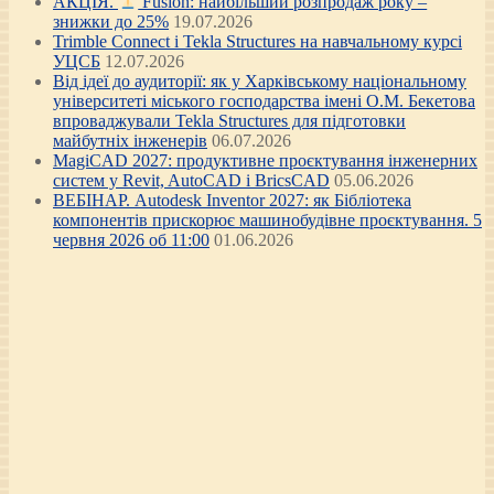
АКЦІЯ.
Fusion: найбільший розпродаж року –
знижки до 25%
19.07.2026
Trimble Connect і Tekla Structures на навчальному курсі
УЦСБ
12.07.2026
Від ідеї до аудиторії: як у Харківському національному
університеті міського господарства імені О.М. Бекетова
впроваджували Tekla Structures для підготовки
майбутніх інженерів
06.07.2026
MagiCAD 2027: продуктивне проєктування інженерних
систем у Revit, AutoCAD і BricsCAD
05.06.2026
ВЕБІНАР. Autodesk Inventor 2027: як Бібліотека
компонентів прискорює машинобудівне проєктування. 5
червня 2026 об 11:00
01.06.2026