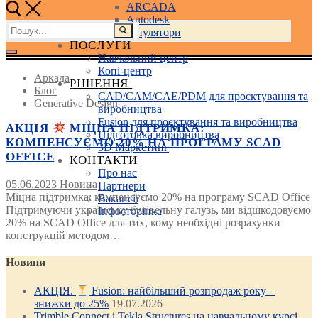
ARCADA
Autodesk
Пошук:
3D маніпулятори
ПОСЛУГИ
Навчальний центр
Копі-центр
Аркада
РІШЕННЯ
Блог
CAD/CAM/CAE/PDM для проєктування та
Generative Design
виробництва
Fusion для проєктування та виробництва
АКЦІЯ
МІЦНА ПІДТРИМКА:
Підготовка виробництва
КОМПЕНСУЄМО 20% НА ПРОГРАМУ SCAD
3D Маркетинг
OFFICE
КОНТАКТИ
Про нас
05.06.2023
Новина
Партнери
Міцна підтримка: компенсуємо 20% на програму SCAD Office
Вакансії
Підтримуючи українську будівельну галузь, ми відшкодовуємо
Інфосторінка
20% на SCAD Office для тих, кому необхідні розрахунки
конструкцій методом…
Новини
АКЦІЯ.
Fusion: найбільший розпродаж року –
знижки до 25%
19.07.2026
Trimble Connect і Tekla Structures на навчальному курсі