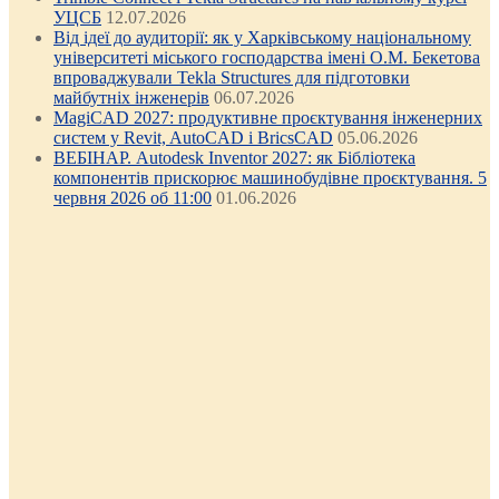
УЦСБ
12.07.2026
Від ідеї до аудиторії: як у Харківському національному
університеті міського господарства імені О.М. Бекетова
впроваджували Tekla Structures для підготовки
майбутніх інженерів
06.07.2026
MagiCAD 2027: продуктивне проєктування інженерних
систем у Revit, AutoCAD і BricsCAD
05.06.2026
ВЕБІНАР. Autodesk Inventor 2027: як Бібліотека
компонентів прискорює машинобудівне проєктування. 5
червня 2026 об 11:00
01.06.2026