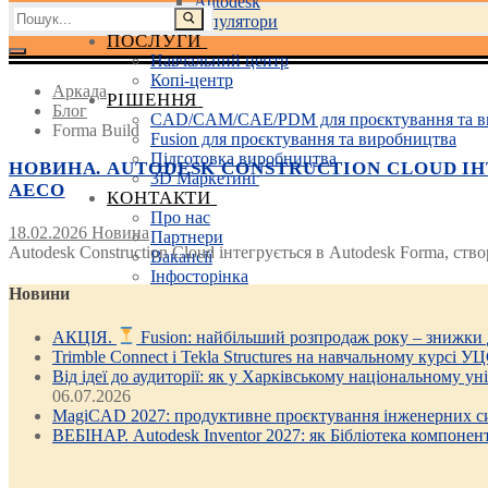
Autodesk
Пошук:
3D маніпулятори
ПОСЛУГИ
Навчальний центр
Копі-центр
Аркада
РІШЕННЯ
Блог
CAD/CAM/CAE/PDM для проєктування та в
Forma Build
Fusion для проєктування та виробництва
Підготовка виробництва
НОВИНА. AUTODESK CONSTRUCTION CLOUD І
3D Маркетинг
AECO
КОНТАКТИ
Про нас
18.02.2026
Новина
Партнери
Autodesk Construction Cloud інтегрується в Autodesk Forma, ст
Вакансії
Інфосторінка
Новини
АКЦІЯ.
Fusion: найбільший розпродаж року – знижки
Trimble Connect і Tekla Structures на навчальному курсі У
Від ідеї до аудиторії: як у Харківському національному у
06.07.2026
MagiCAD 2027: продуктивне проєктування інженерних си
ВЕБІНАР. Autodesk Inventor 2027: як Бібліотека компонен