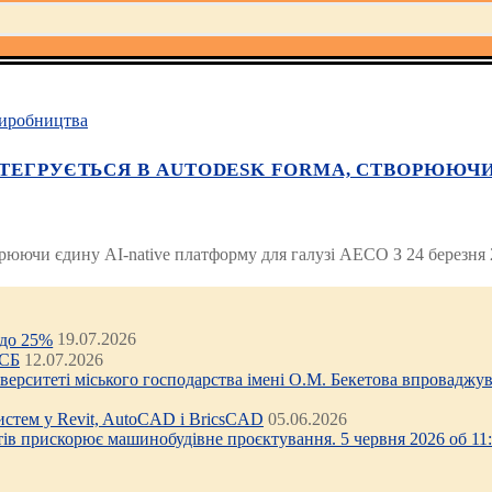
иробництва
НТЕГРУЄТЬСЯ В AUTODESK FORMA, СТВОРЮЮЧИ
ворюючи єдину AI-native платформу для галузі AECO З 24 березня
 до 25%
19.07.2026
ЦСБ
12.07.2026
ніверситеті міського господарства імені О.М. Бекетова впроваджув
стем у Revit, AutoCAD і BricsCAD
05.06.2026
тів прискорює машинобудівне проєктування. 5 червня 2026 об 11