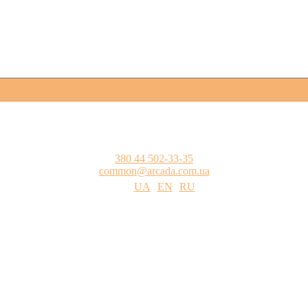
380 44 502-33-35
common@arcada.com.ua
UA
EN
RU
цтва