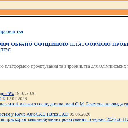
иробництва
TFORM ОБРАНО ОФІЦІЙНОЮ ПЛАТФОРМОЮ ПРОЕ
ЕЛЕС
йною платформою проектування та виробництва для Олімпійських 
 до 25%
19.07.2026
ЦСБ
12.07.2026
ніверситеті міського господарства імені О.М. Бекетова впроваджув
стем у Revit, AutoCAD і BricsCAD
05.06.2026
тів прискорює машинобудівне проєктування. 5 червня 2026 об 11