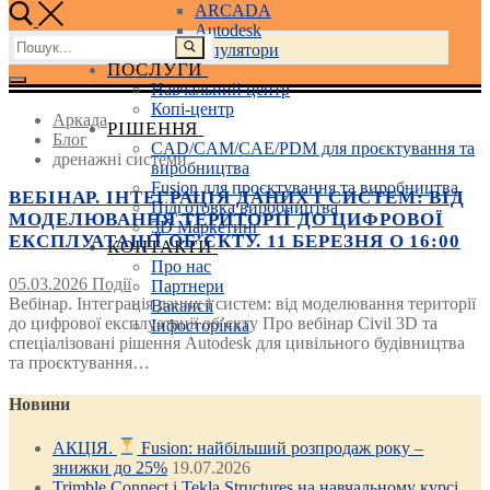
ARCADA
Autodesk
Пошук:
3D маніпулятори
ПОСЛУГИ
Навчальний центр
Копі-центр
Аркада
РІШЕННЯ
Блог
CAD/CAM/CAE/PDM для проєктування та
дренажні системи
виробництва
Fusion для проєктування та виробництва
ВЕБІНАР. ІНТЕГРАЦІЯ ДАНИХ І СИСТЕМ: ВІД
Підготовка виробництва
МОДЕЛЮВАННЯ ТЕРИТОРІЇ ДО ЦИФРОВОЇ
3D Маркетинг
ЕКСПЛУАТАЦІЇ ОБ’ЄКТУ. 11 БЕРЕЗНЯ О 16:00
КОНТАКТИ
Про нас
05.03.2026
Події
Партнери
Вебінар. Інтеграція даних і систем: від моделювання території
Вакансії
до цифрової експлуатації об’єкту Про вебінар Civil 3D та
Інфосторінка
спеціалізовані рішення Autodesk для цивільного будівництва
та проєктування…
Новини
АКЦІЯ.
Fusion: найбільший розпродаж року –
знижки до 25%
19.07.2026
Trimble Connect і Tekla Structures на навчальному курсі