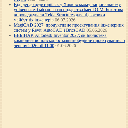
Від ідеї до аудиторії: як у Харківському національному
університеті міського господарства імені О.М. Бекетова
впроваджували Tekla Structures для підготовки
майбутніх інженерів
06.07.2026
MagiCAD 2027: продуктивне проєктування інженерних
систем у Revit, AutoCAD і BricsCAD
05.06.2026
ВЕБІНАР. Autodesk Inventor 2027: як Бібліотека
компонентів прискорює машинобудівне проєктування. 5
червня 2026 об 11:00
01.06.2026