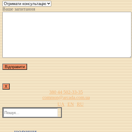
Ваше запитання
Х
380 44 502-33-35
common@arcada.com.ua
UA
EN
RU
Пошук: