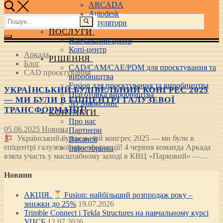
ARCADA
Autodesk
Пошук:
3D маніпулятори
ПОСЛУГИ
Навчальний центр
Копі-центр
Аркада
РІШЕННЯ
Блог
CAD/CAM/CAE/PDM для проєктування та
CAD проєктування
виробництва
Fusion для проєктування та виробництва
УКРАЇНСЬКИЙ БУДІВЕЛЬНИЙ КОНГРЕС 2025
Підготовка виробництва
— МИ БУЛИ В ЕПІЦЕНТРІ ГАЛУЗЕВОЇ
3D Маркетинг
ТРАНСФОРМАЦІЇ!
КОНТАКТИ
Про нас
05.06.2025
Новина
Партнери
Український будівельний конгрес 2025 — ми були в
Вакансії
епіцентрі галузевої трансформації! 4 червня команда Аркада
Інфосторінка
взяла участь у масштабному заході в КВЦ «Парковий» —…
Новини
АКЦІЯ.
Fusion: найбільший розпродаж року –
знижки до 25%
19.07.2026
Trimble Connect і Tekla Structures на навчальному курсі
УЦСБ
12.07.2026