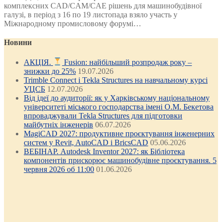
комплексних CAD/CAM/CAE рішень для машинобудівної
галузі, в період з 16 по 19 листопада взяло участь у
Міжнародному промисловому форумі…
Новини
АКЦІЯ.
Fusion: найбільший розпродаж року –
знижки до 25%
19.07.2026
Trimble Connect і Tekla Structures на навчальному курсі
УЦСБ
12.07.2026
Від ідеї до аудиторії: як у Харківському національному
університеті міського господарства імені О.М. Бекетова
впроваджували Tekla Structures для підготовки
майбутніх інженерів
06.07.2026
MagiCAD 2027: продуктивне проєктування інженерних
систем у Revit, AutoCAD і BricsCAD
05.06.2026
ВЕБІНАР. Autodesk Inventor 2027: як Бібліотека
компонентів прискорює машинобудівне проєктування. 5
червня 2026 об 11:00
01.06.2026