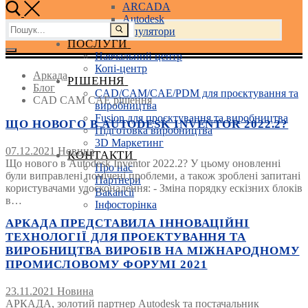
ARCADA
Autodesk
Пошук:
3D маніпулятори
ПОСЛУГИ
Навчальний центр
Копі-центр
Аркада
РІШЕННЯ
Блог
CAD/CAM/CAE/PDM для проєктування та
CAD CAM CAE рішення
виробництва
Fusion для проєктування та виробництва
ЩО НОВОГО В AUTODESK INVENTOR 2022.2?
Підготовка виробництва
3D Маркетинг
07.12.2021
Новина
КОНТАКТИ
Що нового в Autodesk Inventor 2022.2? У цьому оновленні
Про нас
були виправлені помічені проблеми, а також зроблені запитані
Партнери
користувачами удосконалення: - Зміна порядку ескізних блоків
Вакансії
в…
Інфосторінка
АРКАДА ПРЕДСТАВИЛА ІННОВАЦІЙНІ
ТЕХНОЛОГІЇ ДЛЯ ПРОЕКТУВАННЯ ТА
ВИРОБНИЦТВА ВИРОБІВ НА МІЖНАРОДНОМУ
ПРОМИСЛОВОМУ ФОРУМІ 2021
23.11.2021
Новина
АРКАДА, золотий партнер Autodesk та постачальник