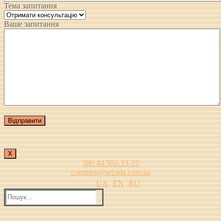
Тема запитання
Ваше запитання
Х
380 44 502-33-35
common@arcada.com.ua
UA
EN
RU
Пошук: