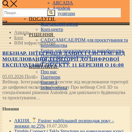
ARCADA
Autodesk
Пошук:
3D маніпулятори
ПОСЛУГИ
Навчальний центр
Копі-центр
Аркада
РІШЕННЯ
Блог
CAD/CAM/CAE/PDM для проєктування та
BIM інфраструктура
виробництва
Fusion для проєктування та виробництва
ВЕБІНАР. ІНТЕГРАЦІЯ ДАНИХ І СИСТЕМ: ВІД
Підготовка виробництва
МОДЕЛЮВАННЯ ТЕРИТОРІЇ ДО ЦИФРОВОЇ
3D Маркетинг
ЕКСПЛУАТАЦІЇ ОБ’ЄКТУ. 11 БЕРЕЗНЯ О 16:00
КОНТАКТИ
Про нас
05.03.2026
Події
Партнери
Вебінар. Інтеграція даних і систем: від моделювання території
Вакансії
до цифрової експлуатації об’єкту Про вебінар Civil 3D та
Інфосторінка
спеціалізовані рішення Autodesk для цивільного будівництва
та проєктування…
Новини
АКЦІЯ.
Fusion: найбільший розпродаж року –
знижки до 25%
19.07.2026
Trimble Connect і Tekla Structures на навчальному курсі