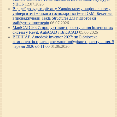
УЦСБ
12.07.2026
Від ідеї до аудиторії: як у Харківському національному
університеті міського господарства імені О.М. Бекетова
впроваджували Tekla Structures для підготовки
майбутніх інженерів
06.07.2026
MagiCAD 2027: продуктивне проєктування інженерних
систем у Revit, AutoCAD і BricsCAD
05.06.2026
ВЕБІНАР. Autodesk Inventor 2027: як Бібліотека
компонентів прискорює машинобудівне проєктування. 5
червня 2026 об 11:00
01.06.2026