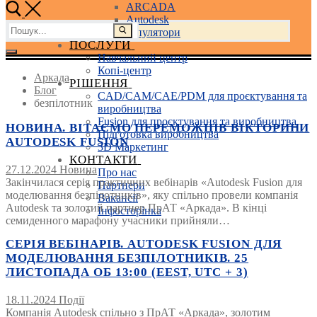
ARCADA
Autodesk
Пошук:
3D маніпулятори
ПОСЛУГИ
Навчальний центр
Копі-центр
Аркада
РІШЕННЯ
Блог
CAD/CAM/CAE/PDM для проєктування та
безпілотник
виробництва
Fusion для проєктування та виробництва
НОВИНА. ВІТАЄМО ПЕРЕМОЖЦІВ ВІКТОРИНИ
Підготовка виробництва
AUTODESK FUSION
3D Маркетинг
КОНТАКТИ
27.12.2024
Новина
Про нас
Закінчилася серія практичних вебінарів «Autodesk Fusion для
Партнери
моделювання безпілотників», яку спільно провели компанія
Вакансії
Autodesk та золотий партнер ПрАТ «Аркада». В кінці
Інфосторінка
семиденного марафону учасники прийняли…
СЕРІЯ ВЕБІНАРІВ. AUTODESK FUSION ДЛЯ
МОДЕЛЮВАННЯ БЕЗПІЛОТНИКІВ. 25
ЛИСТОПАДА ОБ 13:00 (EEST, UTC + 3)
18.11.2024
Події
Компанія Autodesk спільно з ПрАТ «Аркада», золотим