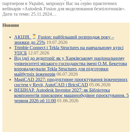
партнером в Україні, запрошує Вас на серію практичних
вебінарів «Autodesk Fusion для моделювання безпілотників».
Дати та теми: 25.11.2024…
Новини
АКЦІЯ.
Fusion: найбільший розпродаж року –
знижки до 25%
19.07.2026
Trimble Connect і Tekla Structures на навчальному курсі
УЦСБ
12.07.2026
Від ідеї до аудиторії: як у Харківському національному
університеті міського господарства імені О.М. Бекетова
впроваджували Tekla Structures для підготовки
майбутніх інженерів
06.07.2026
MagiCAD 2027: продуктивне проєктування інженерних
систем у Revit, AutoCAD і BricsCAD
05.06.2026
ВЕБІНАР. Autodesk Inventor 2027: як Бібліотека
компонентів прискорює машинобудівне проєктування. 5
червня 2026 об 11:00
01.06.2026